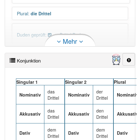
Plural
:
die Drittel
Duden geprüft:
Drittel Duden
Mehr
Drittel Wiktionary
Konjunktion
PowerIndex:
16
Singular 1
Singular 2
Plural
Häufigkeit: 6 von 10
das
der
Nominativ
Nominativ
Nominativ
Drittel
Drittel
Wörter mit Endung
-drittel
: 5
das
den
Akkusativ
Akkusativ
Akkusativ
Drittel
Drittel
Wörter mit Endung
-drittel
aber mit einem anderen
Artikel
das
: 0
dem
dem
Dativ
Dativ
Dativ
Drittel
Drittel