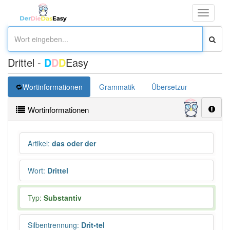
Toggle
navigati
Drittel -
D
D
D
Easy
Wortinformationen
Grammatik
Übersetzung
Wortinformationen
Artikel
:
das oder der
Wort
:
Drittel
Typ:
Substantiv
Silbentrennung
:
Drit•tel