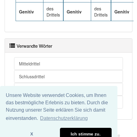
82% unserer Spielapp-Nutzer haben den Artikel
korrekt erraten.
des
des
Genitiv
Genitiv
Genitiv
Drittels
Drittels
Verwandte Wörter
Mitteldrittel
Schlussdrittel
Verteidigungsdrittel
Unsere Website verwendet Cookies, um Ihnen
Angriffsdrittel
das bestmögliche Erlebnis zu bieten. Durch die
Nutzung unserer Seite erklären Sie sich damit
einverstanden.
Datenschutzerklärung
Impressum
Datenschutz
X
Ich stimme zu.
Wir übernehmen keine Garantie und keine Haftung für die