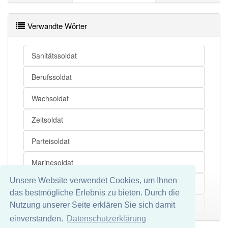
Artillerist
Verwandte Wörter
Truppengattung
Freischärler
Sanitätssoldat
Streitkraft
Berufssoldat
Stellung
Wachsoldat
Waffendienst
Zeitsoldat
Partisan
Parteisoldat
Verpflichtung
Marinesoldat
Sold
Unsere Website verwendet Cookies, um Ihnen
Besatzungssoldat
das bestmögliche Erlebnis zu bieten. Durch die
Elitesoldat
Nutzung unserer Seite erklären Sie sich damit
Mehr
einverstanden.
Datenschutzerklärung
Kindersoldat