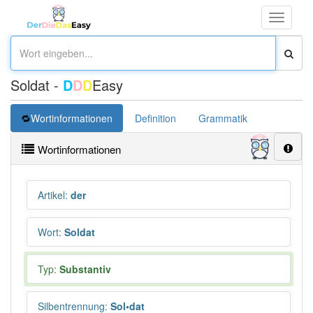
Toggle
navigati
Soldat -
D
D
D
Easy
Wortinformationen
Definition
Grammatik
Synonym
Wortinformationen
Artikel
:
der
Wort
:
Soldat
Typ:
Substantiv
Silbentrennung
:
Sol•dat