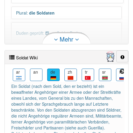
Plural
:
die Soldaten
Duden geprüft:
Soldat Duden
Mehr
Soldat Wiktionary
Soldat Wiki
N-Deklination
:
N-Deklination: -en Soldat (N) und
Soldaten (D)
arz
ar
an
de
zh
tr
sr
ru
Ein Soldat (nach dem Sold, den er bezieht) ist ein
PowerIndex:
1 249
bewaffneter Angehöriger einer Armee oder der Streitkräfte
eines Landes, vom General bis zu den Mannschaften,
Häufigkeit: 8 von 10
obwohl sich der Sprachgebrauch lange auf Letztere
beschränkte. Von den Soldaten abzugrenzen sind Söldner,
die nicht Angehörige regulärer Armeen sind, Militärbeamte,
Wörter mit Endung
-soldat
: 26
ferner Angehörige von paramilitärischen Verbänden,
Freischärler und Partisanen (siehe auch Guerilla).