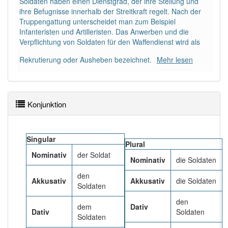
Soldaten haben einen Dienstgrad, der ihre Stellung und
Wörter mit Endung
-soldat
aber mit einem anderen
ihre Befugnisse innerhalb der Streitkraft regelt. Nach der
Artikel
der
: 0
Truppengattung unterscheidet man zum Beispiel
Infanteristen und Artilleristen. Das Anwerben und die
81% unserer Spielapp-Nutzer haben den Artikel
Verpflichtung von Soldaten für den Waffendienst wird als
korrekt erraten.
Rekrutierung oder Ausheben bezeichnet.
Mehr lesen
Konjunktion
Singular
Plural
Nominativ
der Soldat
Nominativ
die Soldaten
den
Akkusativ
Akkusativ
die Soldaten
Soldaten
den
dem
Dativ
Dativ
Soldaten
Soldaten