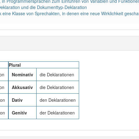
, in Programmiersprachen zum Einführen von Variablen und Funktione
klaration und die Dokumenttyp-Deklaration
k eine Klasse von Sprechakten, in denen eine neue Wirklichkeit geschaff
Plural
ion
Nominativ
die Deklarationen
ion
Akkusativ
die Deklarationen
ion
Dativ
den Deklarationen
ion
Genitiv
der Deklarationen