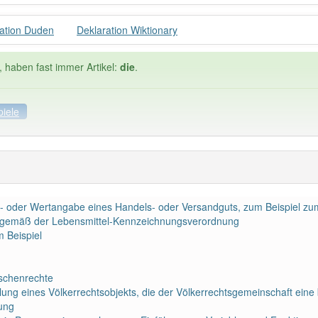
ation Duden
Deklaration Wiktionary
, haben fast immer Artikel:
die
.
piele
spiele
Häufigkeit: 4 von 10
ts- oder Wertangabe eines Handels- oder Versandguts, zum Beispiel zu
tion
: 2
Wörter mit End
ln gemäß der Lebensmittel-Kennzeichnungsverordnung
m Beispiel
 haben den Artikel korrekt erraten.
schenrechte
ung eines Völkerrechtsobjekts, die der Völkerrechtsgemeinschaft eine
rung