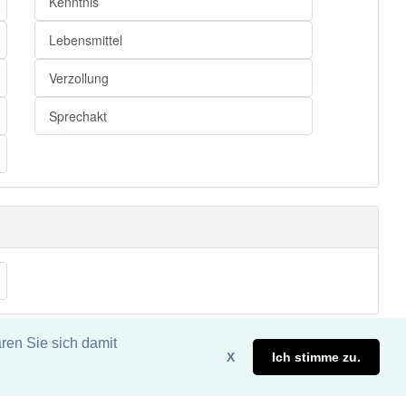
Kenntnis
Lebensmittel
Verzollung
Sprechakt
ren Sie sich damit
X
Ich stimme zu.
eite. DDDEasy 2024