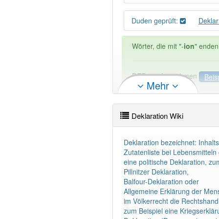
Duden geprüft:
Deklar
Wörter, die mit "-
ion
" enden
DER:
21
Ausnahmen
Beis
Mehr
DIE:
2 809
DAS:
114
Ausnahmen
Bei
Deklaration Wiki
PowerIndex:
9
Deklaration bezeichnet: Inhal
Wörter mit Endung
-deklara
Zutatenliste bei Lebensmitte
eine politische Deklaration, zu
Pillnitzer Deklaration,
95% unserer Spielapp-Nutzer
Balfour-Deklaration oder
Allgemeine Erklärung der Men
im Völkerrecht die Rechtshandl
zum Beispiel eine Kriegserklä