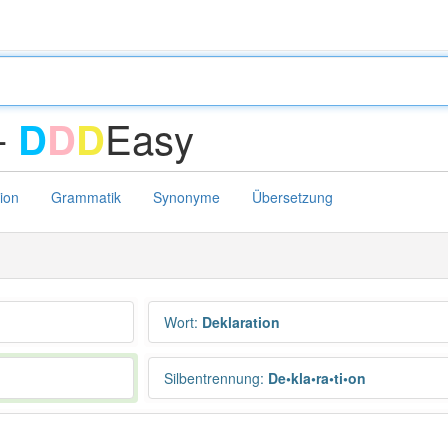
-
Easy
D
D
D
tion
Grammatik
Synonyme
Übersetzung
Wort
:
Deklaration
Silbentrennung
:
De•kla•ra•ti•on