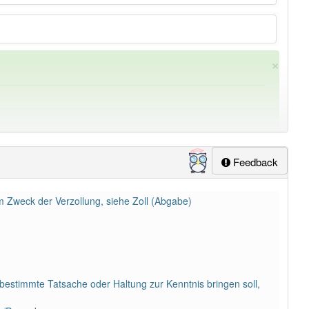
×
Feedback
m Zweck der Verzollung, siehe Zoll (Abgabe)
ung
-deklaration
aber mit einem anderen Artikel
die
: 0
 bestimmte Tatsache oder Haltung zur Kenntnis bringen soll,