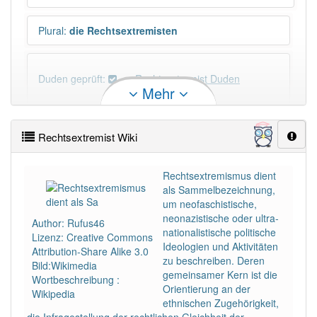
Plural
:
die Rechtsextremisten
Duden geprüft:
Rechtsextremist Duden
Mehr
Rechtsextremist Wiktionary
Rechtsextremist Wiki
N-Deklination
:
N-Deklination: -en Rechtsextremist
(N) und Rechtsextremisten (D)
Rechtsextremismus dient
als Sammelbezeichnung,
um neofaschistische,
PowerIndex:
33
neonazistische oder ultra-
Author: Rufus46
nationalistische politische
Lizenz: Creative Commons
Häufigkeit: 4 von 10
Ideologien und Aktivitäten
Attribution-Share Alike 3.0
zu beschreiben. Deren
Bild:Wikimedia
gemeinsamer Kern ist die
Wortbeschreibung :
Wörter mit Endung
-rechtsextremist
: 1
Orientierung an der
Wikipedia
ethnischen Zugehörigkeit,