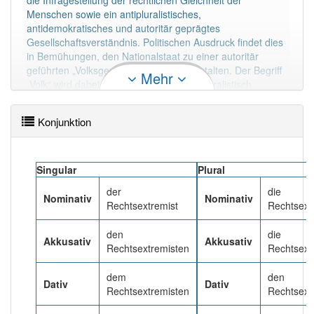
die Infragestellung der rechtlichen Gleichheit der
Wörter mit Endung
-rechtsextremist
aber mit einem
Menschen sowie ein antipluralistisches,
anderen Artikel
der
: 0
antidemokratisches und autoritär geprägtes
Gesellschaftsverständnis. Politischen Ausdruck findet dies
Das Wort wird häufig verwendet im Bereich
Politik
in Bemühungen, den Nationalstaat zu einer autoritär
geführten „Volksgemeinschaft“ umzugestalten. Der Begriff
Mehr
„Volk“ wird dabei rassistisch oder ethnopluralistisch
84% unserer Spielapp-Nutzer haben den Artikel
korrekt erraten.
gedeutet.
Mehr lesen
Konjunktion
Singular
Plural
der
die
Nominativ
Nominativ
Rechtsextremist
Rechtsext
den
die
Akkusativ
Akkusativ
Rechtsextremisten
Rechtsext
dem
den
Dativ
Dativ
Rechtsextremisten
Rechtsext