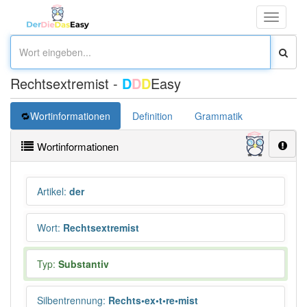
Toggle
navigati
Rechtsextremist -
D
D
D
Easy
Wortinformationen
Definition
Grammatik
Synonym
Wortinformationen
Artikel
:
der
Wort
:
Rechtsextremist
Typ:
Substantiv
Silbentrennung
:
Rechts•ex•t•re•mist