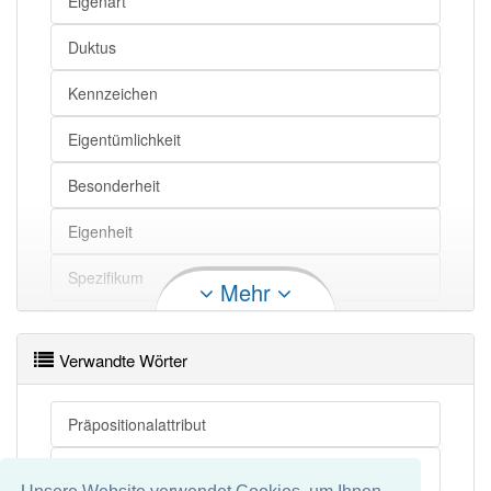
Eigenart
Attribut
Charakteristikum
Duktus
Attribut
Kennzeichen
Kennzeichen
Attribut openthesaurus
Eigentümlichkeit
Besonderheit
Eigenheit
Spezifikum
Mehr
Charakteristikum
Verwandte Wörter
Charakterzug
Wesenszug
Präpositionalattribut
Attributivum
Genitivattribut