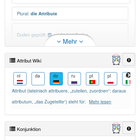
Plural
:
die Attribute
Duden geprüft:
Attribut Duden
Mehr
Attribut Wiktionary
Attribut Wiki
PowerIndex:
28
sk
nl
da
de
ru
pt
pl
it
Häufigkeit: 6 von 10
Attribut (lateinisch attribuere, „zuteilen, zuordnen“; daraus
attributum, „das Zugeteilte“) steht für:
Wörter mit Endung
-attribut
: 3
Mehr lesen
Wörter mit Endung
-attribut
aber mit einem anderen
Artikel
das
: 0
Konjunktion