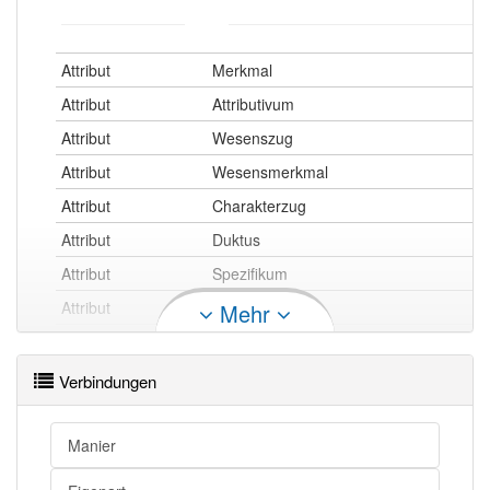
Attribut
Merkmal
Attribut
Attributivum
Attribut
Wesenszug
Attribut
Wesensmerkmal
Attribut
Charakterzug
Attribut
Duktus
Attribut
Spezifikum
Attribut
Manier
Mehr
Attribut
Eigentümlichkeit
Attribut
Eigenheit
Verbindungen
Attribut
Eigenart
Attribut
Eigenschaft
Manier
Attribut
Besonderheit