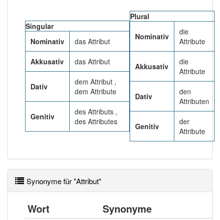
80% unserer Spielapp-Nutzer haben den Artikel
korrekt erraten.
Plural
Singular
die
Nominativ
Nominativ
das Attribut
Attribute
Akkusativ
das Attribut
die
Akkusativ
Attribute
dem Attribut ,
Dativ
dem Attribute
den
Dativ
Attributen
des Attributs ,
Genitiv
des Attributes
der
Genitiv
Attribute
Synonyme für "Attribut"
Wort
Synonyme