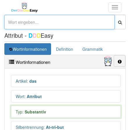
Toggle
navigati
Attribut -
D
D
D
Easy
Wortinformationen
Definition
Grammatik
Synonym
Wortinformationen
Artikel
:
das
Wort
:
Attribut
Typ:
Substantiv
Silbentrennung
:
At•tri•but