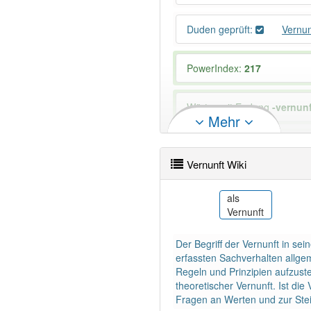
Duden geprüft:
Vernu
PowerIndex:
217
Wörter mit Endung
-vernunf
Mehr
96% unserer Spielapp-Nutzer
Vernunft Wiki
ar
als
عقل (منطق)
Vernunft
Der Begriff der Vernunft in 
erfassten Sachverhalten allg
Regeln und Prinzipien aufzuste
theoretischer Vernunft. Ist die
Fragen an Werten und zur Stei