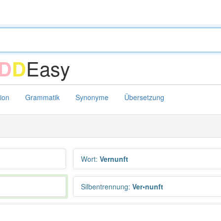
Easy
D
D
tion
Grammatik
Synonyme
Übersetzung
Wort
:
Vernunft
Silbentrennung
:
Ver•nunft