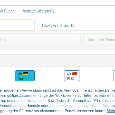
nft Duden
Vernunft Wiktionary
Häufigkeit: 6 von 10
t
: 3
Wörter mit End
 haben den Artikel korrekt erraten.
de
zh
Vernunft
理智
seiner modernen Verwendung umfasst das Vermögen menschlichen Denk
emein gültige Zusammenhänge der Wirklichkeit erschließen zu können 
llen und danach zu handeln. Soweit sich die Vernunft auf Prinzipien d
 Vernunft auf das Handeln oder die Lebenshaltung ausgerichtet, folgt sie
gerung der Effizienz am ökonomischen Prinzip orientieren kann.
Mehr