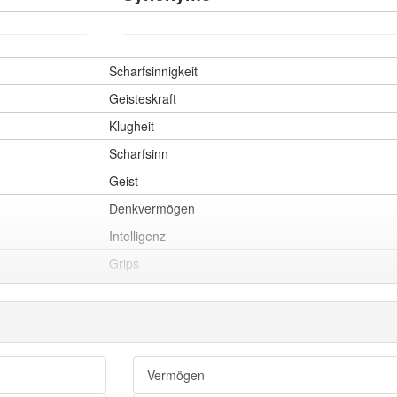
Scharfsinnigkeit
Geisteskraft
Klugheit
Scharfsinn
Geist
Denkvermögen
Intelligenz
Grips
Köpfchen
Grütze
Verstand
Gehirnschmalz
Vermögen