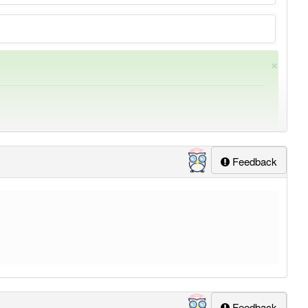
×
Feedback
ung
-steigerung
aber mit einem anderen Artikel
die
: 0
Feedback