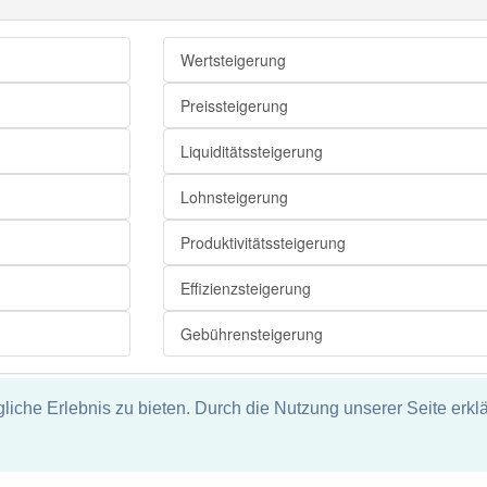
Wertsteigerung
Ausuferung
Pointierung
Preissteigerung
Ausweitung
Liquiditätssteigerung
Zuspitzung
Lohnsteigerung
Verschlimmerung
Eskalation
Produktivitätssteigerung
Verstärkung
Effizienzsteigerung
Verschärfung
Gebührensteigerung
Komparation
che Erlebnis zu bieten. Durch die Nutzung unserer Seite erklä
tz
ie und keine Haftung für die Richtigkeit und Vollständigkeit dieser S
Verschlimmerung