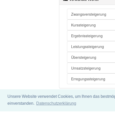
Zwangsversteigerung
Steigerung
Steigerung
Kurssteigerung
Steigerung
Ergebnissteigerung
Steigerung
Leistungssteigerung
Steigerung
Steigerung
Übersteigerung
Steigerung
Umsatzsteigerung
Steigerung
Erregungssteigerung
Steigerung
Unsere Website verwendet Cookies, um Ihnen das bestmögli
Impressum
Datenschu
einverstanden.
Datenschutzerklärung
Wir übernehmen keine Garant
Steigerung