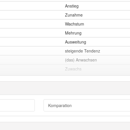
Anstieg
Zunahme
Wachstum
Mehrung
Ausweitung
steigende Tendenz
(das) Anwachsen
Zuwachs
Vergrößerung
Erhöhung
Zuwachs
Wachstum
Komparation
Anstieg
Zunahme