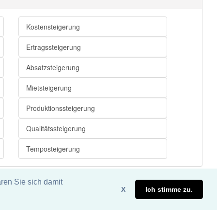
Kostensteigerung
Ertragssteigerung
Absatzsteigerung
Mietsteigerung
Produktionssteigerung
Qualitätssteigerung
Temposteigerung
ren Sie sich damit
X
Ich stimme zu.
eite. DDDEasy 2024