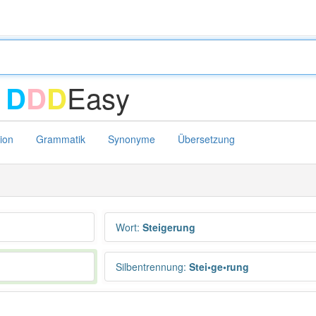
-
Easy
D
D
D
tion
Grammatik
Synonyme
Übersetzung
Wort
:
Steigerung
Silbentrennung
:
Stei•ge•rung