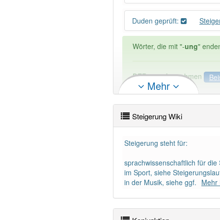
Duden geprüft:
Steig
Wörter, die mit "-
ung
" ende
DER:
127
Ausnahmen
Bei
Mehr
DIE:
11 043
DAS:
2
Ausnahmen
Beispi
Steigerung Wiki
PowerIndex:
691
Steigerung steht für:
Wörter mit Endung
-steige
sprachwissenschaftlich für di
im Sport, siehe Steigerungslau
85% unserer Spielapp-Nutzer
in der Musik, siehe ggf.
Mehr 