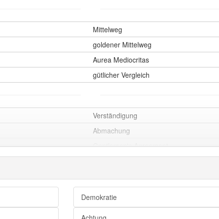
Mittelweg
goldener Mittelweg
Aurea Mediocritas
gütlicher Vergleich
Verständigung
Abmachung
Gentlemen's Agreement
gegenseitiges Einvernehmen
Verabredung
Übereinkommen
Demokratie
Vereinbarung
Achtung