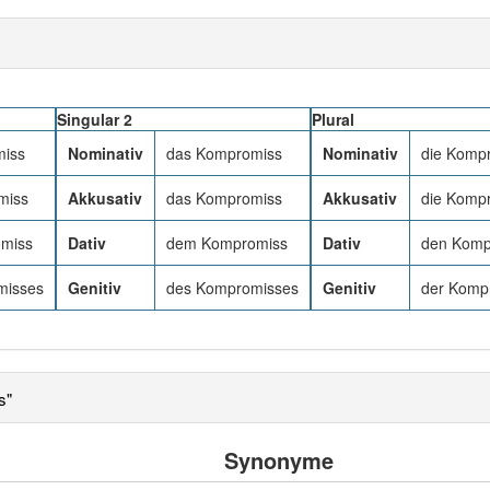
Singular 2
Plural
miss
Nominativ
das Kompromiss
Nominativ
die Komp
miss
Akkusativ
das Kompromiss
Akkusativ
die Komp
miss
Dativ
dem Kompromiss
Dativ
den Komp
misses
Genitiv
des Kompromisses
Genitiv
der Komp
s"
Synonyme