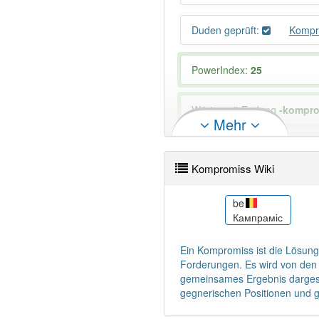
Duden geprüft:
Kompr
PowerIndex:
25
Wörter mit Endung
-kompr
Mehr
92% unserer Spielapp-Nutzer
Kompromiss Wiki
cs
be
mis
Kompromis
Кампраміс
Ein Kompromiss ist die Lösung e
Forderungen. Es wird von den 
gemeinsames Ergebnis dargeste
gegnerischen Positionen und 