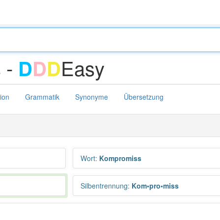
 -
Easy
D
D
D
tion
Grammatik
Synonyme
Übersetzung
Wort
:
Kompromiss
Silbentrennung
:
Kom•pro•miss