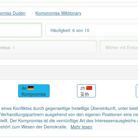
omiss Duden
Kompromiss Wiktionary
Häufigkeit: 6 von 10
omiss
: 1
Wörter mit End
 haben den Artikel korrekt erraten.
de
zh
Kompromiss
妥协
ines Konfliktes durch gegenseitige freiwillige Übereinkunft, unter beide
Verhandlungspartnern ausgehend von den eigenen Positionen eine neue M
llt. Der Kompromiss ist die vernünftige Art des Interessenausgleich
gehört zum Wesen der Demokratie.
Mehr lesen