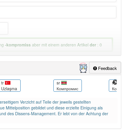
ung
-kompromiss
aber mit einem anderen Artikel
der
: 0
Feedback
tr
sr
ru
Uzlaşma
Компромис
Компром
rseitigem Verzicht auf Teile der jeweils gestellten
ittelposition gebildet und diese erzielte Einigung als
s und des Dissens-Management. Er lebt von der Achtung der