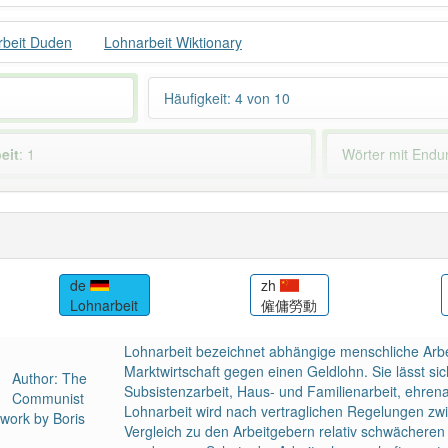
rbeit Duden
Lohnarbeit Wiktionary
Häufigkeit: 4 von 10
eit
: 1
Wörter mit End
 haben den Artikel korrekt erraten.
de
zh
Lohnarbeit
僱傭勞動
Lohnarbeit bezeichnet abhängige menschliche Arbei
Marktwirtschaft gegen einen Geldlohn. Sie lässt s
Author: The
Subsistenzarbeit, Haus- und Familienarbeit, ehrenam
Communist
Lohnarbeit wird nach vertraglichen Regelungen zw
twork by Boris
Vergleich zu den Arbeitgebern relativ schwächeren