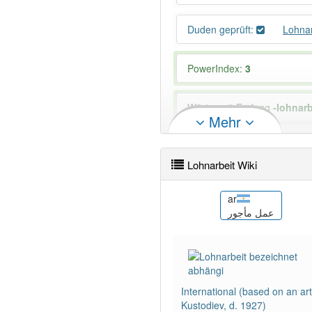
Duden geprüft:
Lohna
PowerIndex:
3
Wörter mit Endung
-lohnarb
Mehr
85% unserer Spielapp-Nutzer
Lohnarbeit Wiki
as
ar
şçi
মজুৰি শ্ৰমিক
عمل مأجور
International (based on an ar
Kustodiev, d. 1927)