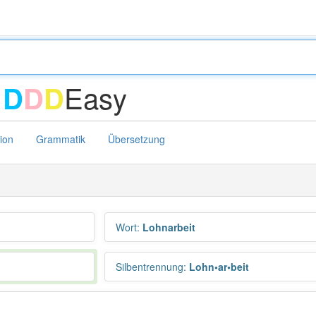
-
Easy
D
D
D
tion
Grammatik
Übersetzung
Wort
:
Lohnarbeit
Silbentrennung
:
Lohn•ar•beit