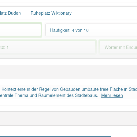
latz Duden
Ruheplatz Wiktionary
Häufigkeit: 4 von 10
tz
: 1
Wörter mit End
 haben den Artikel korrekt erraten.
en Kontext eine in der Regel von Gebäuden umbaute freie Fläche in Städ
s zentrale Thema und Raumelement des Städtebaus.
Mehr lesen