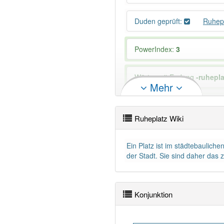
Duden geprüft:
Ruhep
PowerIndex:
3
Wörter mit Endung
-ruhepla
Mehr
94% unserer Spielapp-Nutzer
Ruheplatz Wiki
Ein Platz ist im städtebaulich
der Stadt. Sie sind daher da
Konjunktion