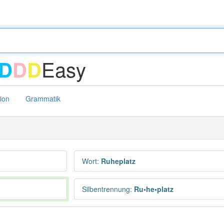
Easy
D
D
D
tion
Grammatik
Wort
:
Ruheplatz
Silbentrennung
:
Ru•he•platz