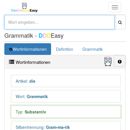
Toggle
navigati
Grammatik -
D
D
D
Easy
Wortinformationen
Definition
Grammatik
Synonym
Wortinformationen
Artikel
:
die
Wort
:
Grammatik
Typ:
Substantiv
Silbentrennung
:
Gram•ma•tik