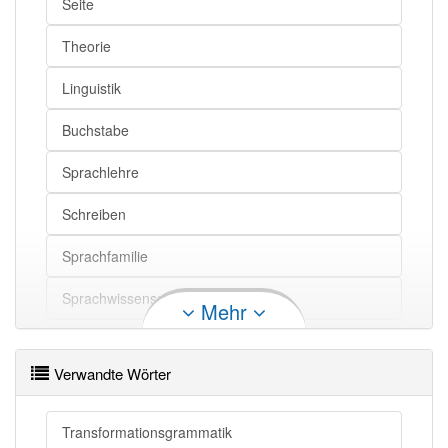
Seite
Theorie
Linguistik
Buchstabe
Sprachlehre
Schreiben
Sprachfamilie
Sprachwissenschaft
Mehr
Frage
Verwandte Wörter
Regelwerk
Forschung
Transformationsgrammatik