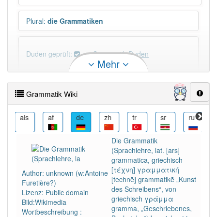
Plural
:
die Grammatiken
Duden geprüft:
Grammatik Duden
Mehr
Grammatik Wiktionary
Grammatik Wiki
×
Wörter, die mit "-
tik
" enden, haben fast immer
Artikel:
die
.
als
af
de
zh
tr
sr
ru
ro
Die Grammatik
DER:
5
Ausnahmen
(Sprachlehre, lat. [ars]
Beispiele
grammatica, griechisch
DIE:
720
[τέχνη] γραμματική
Author: unknown (w:Antoine
[technē] grammatikē „Kunst
DAS:
5
Ausnahmen
Furetière?)
Beispiele
des Schreibens“, von
Lizenz: Public domain
griechisch γράμμα
Bild:Wikimedia
gramma, „Geschriebenes,
Wortbeschreibung :
PowerIndex:
61