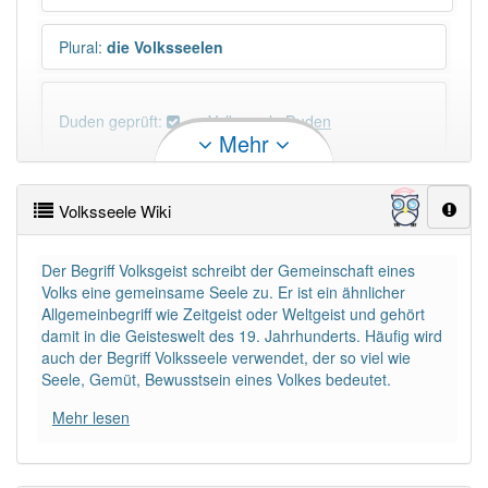
Plural
:
die Volksseelen
Duden geprüft:
Volksseele Duden
Mehr
Volksseele Wiktionary
Volksseele Wiki
PowerIndex:
5
Der Begriff Volksgeist schreibt der Gemeinschaft eines
Volks eine gemeinsame Seele zu. Er ist ein ähnlicher
Häufigkeit: 4 von 10
Allgemeinbegriff wie Zeitgeist oder Weltgeist und gehört
damit in die Geisteswelt des 19. Jahrhunderts. Häufig wird
Wörter mit Endung
-volksseele
: 1
auch der Begriff Volksseele verwendet, der so viel wie
Seele, Gemüt, Bewusstsein eines Volkes bedeutet.
Wörter mit Endung
-volksseele
aber mit einem
Mehr lesen
anderen Artikel
die
: 0