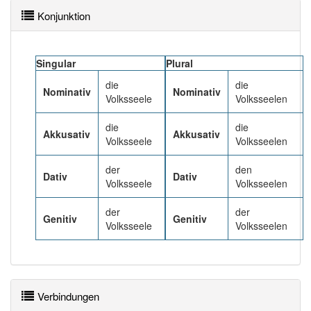
92% unserer Spielapp-Nutzer haben den Artikel
Konjunktion
korrekt erraten.
Singular
Plural
die
die
Nominativ
Nominativ
Volksseele
Volksseelen
die
die
Akkusativ
Akkusativ
Volksseele
Volksseelen
der
den
Dativ
Dativ
Volksseele
Volksseelen
der
der
Genitiv
Genitiv
Volksseele
Volksseelen
Verbindungen