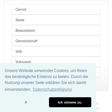
Gemüt
Seele
Bewusstsein
Gemeinschaft
Volk
Volksgeist
Unsere Website verwendet Cookies, um Ihnen
Weltgeist
das bestmögliche Erlebnis zu bieten. Durch die
Geisteswelt
Nutzung unserer Seite erklären Sie sich damit
Mehr
einverstanden.
Datenschutzerklärung
Allgemeinbegriff
Impressum
Datenschutz
X
Ich stimme zu.
Wir übernehmen keine Garantie und keine Haftung für die
Zeitgeist
Richtigkeit und Vollständigkeit dieser Seite. DDDEasy 2024