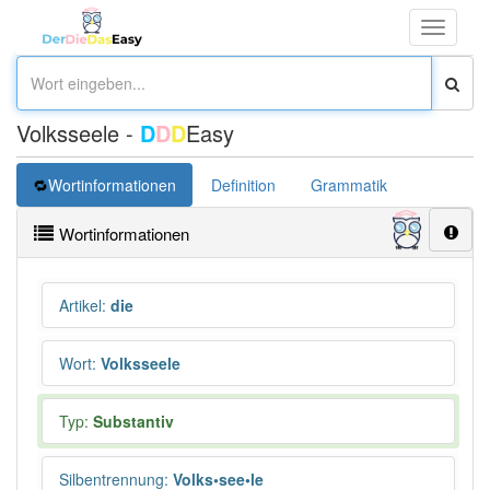
Toggle
navigati
Volksseele -
D
D
D
Easy
Wortinformationen
Definition
Grammatik
Wortinformationen
Artikel
:
die
Wort
:
Volksseele
Typ:
Substantiv
Silbentrennung
:
Volks•see•le