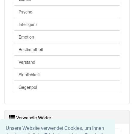
Gemüt
Wesensart
Psyche
Gemüt
Naturell
Intelligenz
Emotion
Gemüt
Naturell
Bestimmtheit
Gemüt
Gemütsart
Gemüt
Sinnesart
Verstand
Gemüt
Gemütsanlage
Sinnlichkeit
Gemüt
Temperament
Gegenpol
Gemüt
Thymos
Gemüt
Seele
Verwandte Wörter
Gemüt
Innenleben
Unsere Website verwendet Cookies, um Ihnen