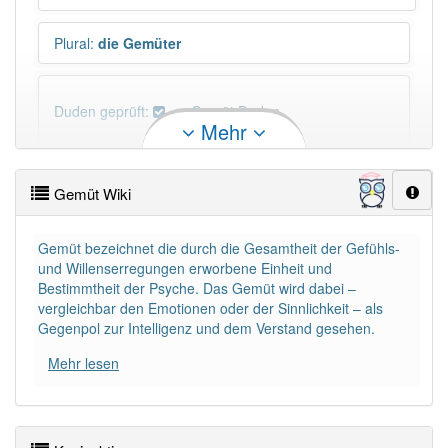
Plural
:
die Gemüter
Duden geprüft:
Gemüt Duden
Mehr
Gemüt Wiktionary
Gemüt Wiki
PowerIndex:
49
Gemüt bezeichnet die durch die Gesamtheit der Gefühls-
und Wille­nserregungen erworbene Einheit und
Häufigkeit: 6 von 10
Bestimmtheit der Psyche. Das Gemüt wird dabei –
vergleichbar den Emotionen oder der Sinnlichkeit – als
Wörter mit Endung
-gemüt
: 2
Gegenpol zur Intelligenz und dem Verstand gesehen.
Mehr lesen
Wörter mit Endung
-gemüt
aber mit einem anderen
Artikel
das
: 0