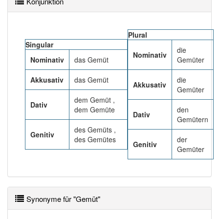
Konjunktion
89% unserer Spielapp-Nutzer haben den Artikel
korrekt erraten.
Plural
Singular
die
Nominativ
Nominativ
das Gemüt
Gemüter
Akkusativ
das Gemüt
die
Akkusativ
Gemüter
dem Gemüt ,
Dativ
dem Gemüte
den
Dativ
Gemütern
des Gemüts ,
Genitiv
des Gemütes
der
Genitiv
Gemüter
Synonyme für "Gemüt"