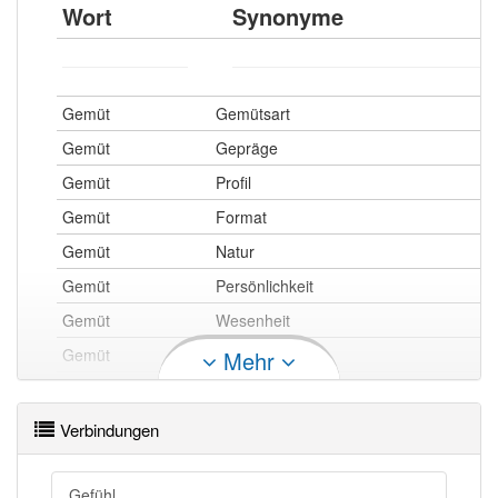
Wort
Synonyme
Gemüt
Gemütsart
Gemüt
Gepräge
Gemüt
Profil
Gemüt
Format
Gemüt
Natur
Gemüt
Persönlichkeit
Gemüt
Wesenheit
Gemüt
Wesen
Mehr
Gemüt
Eigenart
Gemüt
Veranlagung
Verbindungen
Gemüt
Charakter
Gemüt
Temperament
Gefühl