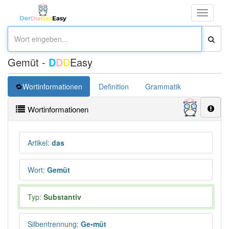
Toggle
navigati
Gemüt -
D
D
D
Easy
Wortinformationen
Definition
Grammatik
Synonym
Wortinformationen
Artikel
:
das
Wort
:
Gemüt
Typ:
Substantiv
Silbentrennung
:
Ge•müt