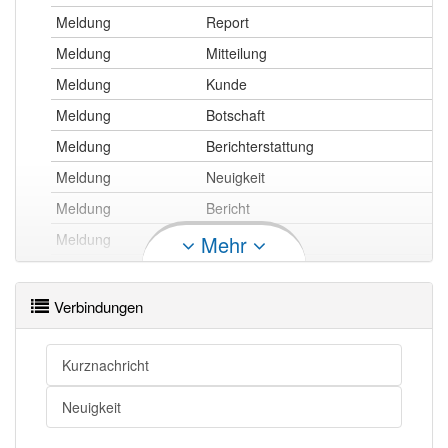
Meldung
Report
Meldung
Mitteilung
Meldung
Kunde
Meldung
Botschaft
Meldung
Berichterstattung
Meldung
Neuigkeit
Meldung
Bericht
Meldung
Nachricht
Mehr
Meldung
Benachrichtigung
Meldung
Nachricht
Verbindungen
Meldung
Stellungnahme
Meldung
Notiz
Kurznachricht
Meldung
Memo
Neuigkeit
Meldung
Mitteilung