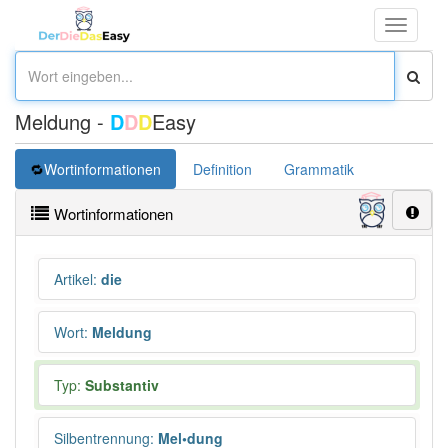
Toggle
navigati
Meldung -
D
D
D
Easy
Wortinformationen
Definition
Grammatik
Synonym
Wortinformationen
Artikel
:
die
Wort
:
Meldung
Typ:
Substantiv
Silbentrennung
:
Mel•dung