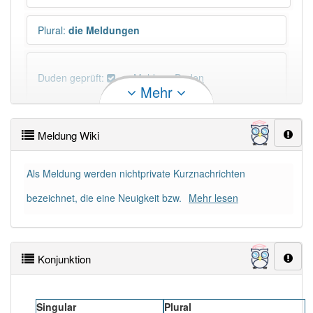
Plural
:
die Meldungen
Duden geprüft:
Meldung Duden
Mehr
Meldung Wiktionary
Meldung Wiki
×
Wörter, die mit "-
ung
" enden, haben fast immer
Artikel:
die
.
Als Meldung werden nichtprivate Kurznachrichten
bezeichnet, die eine Neuigkeit bzw.
Mehr lesen
DER:
127
Ausnahmen
Beispiele
DIE:
11 043
Konjunktion
DAS:
2
Ausnahmen
Beispiele
PowerIndex:
1 717
Singular
Plural