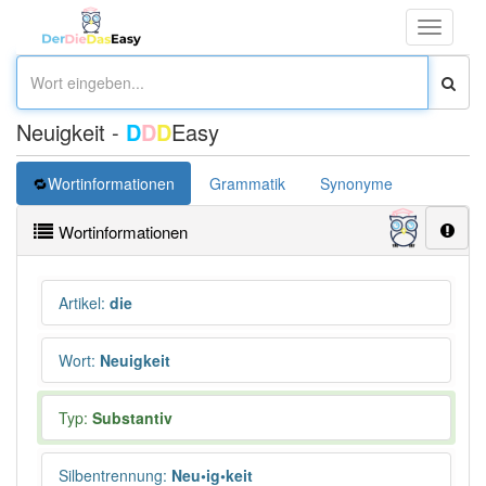
Toggle
navigati
Neuigkeit -
D
D
D
Easy
Wortinformationen
Grammatik
Synonyme
Überset
Wortinformationen
Artikel
:
die
Wort
:
Neuigkeit
Typ:
Substantiv
Silbentrennung
:
Neu•ig•keit