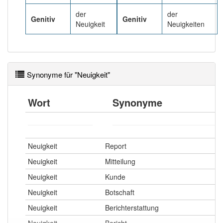
der
der
Genitiv
Genitiv
Wörter mit Endung
-neuigkeit
: 1
Neuigkeit
Neuigkeiten
Wörter mit Endung
-neuigkeit
aber mit einem
anderen Artikel
die
: 0
Synonyme für "Neuigkeit"
89% unserer Spielapp-Nutzer haben den Artikel
korrekt erraten.
Wort
Synonyme
Neuigkeit
Report
Neuigkeit
Mitteilung
Neuigkeit
Kunde
Neuigkeit
Botschaft
Neuigkeit
Berichterstattung