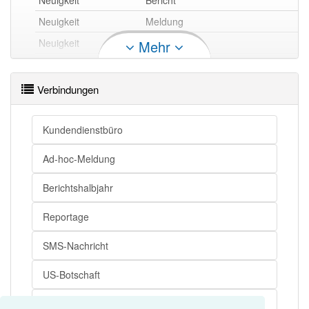
Neuigkeit
Bericht
Neuigkeit
Meldung
Neuigkeit
Nachricht
Mehr
Neuigkeit openthesaurus
Verbindungen
Kundendienstbüro
Ad-hoc-Meldung
Berichtshalbjahr
Reportage
SMS-Nachricht
US-Botschaft
Mitteilungsdrang