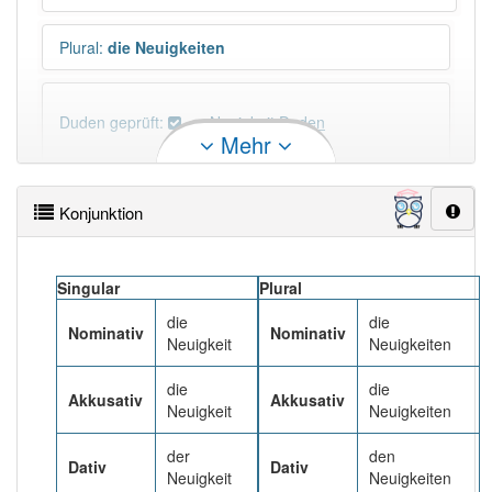
Plural
:
die Neuigkeiten
Duden geprüft:
Neuigkeit Duden
Mehr
Neuigkeit Wiktionary
Konjunktion
×
Wörter, die mit "-
keit
" enden, haben fast immer
Artikel:
die
.
Singular
Plural
die
die
DER:
0
Nominativ
Nominativ
Neuigkeit
Neuigkeiten
DIE:
2 313
DAS:
0
die
die
Akkusativ
Akkusativ
Neuigkeit
Neuigkeiten
PowerIndex:
7
der
den
Dativ
Dativ
Neuigkeit
Neuigkeiten
Häufigkeit: 6 von 10