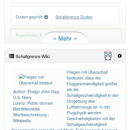
Duden geprüft:
Schallgrenze Duden
PowerIndex:
3
Mehr
Häufigkeit: 4 von 10
Schallgrenze Wiki
Wörter mit Endung
-schallgrenze
: 1
Fliegen mit Überschall
bedeutet, dass die
Wörter mit Endung
-schallgrenze
aber mit einem
Fluggeschwindigkeit größer
anderen Artikel
die
: 0
als die
Author: Ensign John Gay,
Schallgeschwindigkeit in der
U.S. Navy
Umgebung des
91% unserer Spielapp-Nutzer haben den Artikel
Lizenz: Public domain
Luftfahrzeugs ist. In der
korrekt erraten.
Bild:Wikimedia
Flugphysik werden
Wortbeschreibung :
Geschwindigkeiten mit der
Wikipedia
Schallgeschwindigkeit