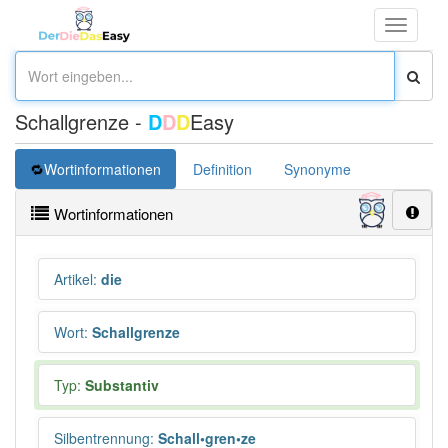
Toggle
navigati
Schallgrenze -
D
D
D
Easy
Wortinformationen
Definition
Synonyme
Wortinformationen
Artikel
:
die
Wort
:
Schallgrenze
Typ:
Substantiv
Silbentrennung
:
Schall•gren•ze