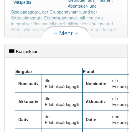
Methoden aus Theater-,
83% unserer Spielapp-Nutzer haben den Artikel
Wikipedia
Abenteuer- und
korrekt erraten.
Spielpädagogik, der Gruppendynamik und der
Sozialpädagogik. Erlebnispädagogik gilt heute als
integrativer Bestandteil ganzheitlicher Erziehungs- und
Bildungskonzepte. Ursprünglich in der Reformpädagogik
Mehr
verwurzelt, gewinnt sie in jüngster Zeit wieder an
Bedeutung, da Schlüsselqualifikationen wie soziale
Kompetenz, Wagnisbereitschaft und Persönlichkeit eine
Konjunktion
zunehmende Rolle in der Gesellschaft spielen.
Mehr lesen
Singular
Plural
die
die
Nominativ
Nominativ
Erlebnispädagogik
Erlebnisp
die
die
Akkusativ
Akkusativ
Erlebnispädagogik
Erlebnisp
der
den
Dativ
Dativ
Erlebnispädagogik
Erlebnisp