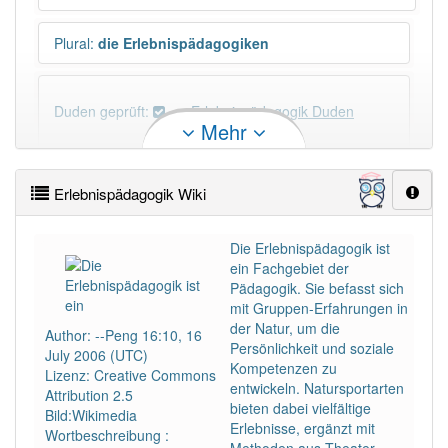
Plural
:
die Erlebnispädagogiken
Duden geprüft:
Erlebnispädagogik Duden
Mehr
Erlebnispädagogik Wiktionary
Erlebnispädagogik Wiki
PowerIndex:
3
Die Erlebnispädagogik ist
ein Fachgebiet der
Häufigkeit: 4 von 10
Pädagogik. Sie befasst sich
mit Gruppen-Erfahrungen in
Wörter mit Endung
-erlebnispädagogik
: 1
der Natur, um die
Author: --Peng 16:10, 16
Persönlichkeit und soziale
July 2006 (UTC)
Kompetenzen zu
Lizenz: Creative Commons
Wörter mit Endung
-erlebnispädagogik
aber mit
entwickeln. Natursportarten
Attribution 2.5
einem anderen Artikel
die
: 0
bieten dabei vielfältige
Bild:Wikimedia
Erlebnisse, ergänzt mit
Wortbeschreibung :