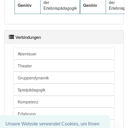
der
der
Genitiv
Genitiv
Erlebnispädagogik
Erlebnisp
Verbindungen
Abenteuer
Theater
Gruppendynamik
Spielpädagogik
Kompetenz
Erfahrung
Unsere Website verwendet Cookies, um Ihnen
Erziehung