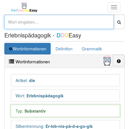
Toggle
navigati
Erlebnispädagogik -
D
D
D
Easy
Wortinformationen
Definition
Grammatik
Wortinformationen
Artikel
:
die
Wort
:
Erlebnispädagogik
Typ:
Substantiv
Silbentrennung
:
Er•leb•nis•pä•d•a•go•gik