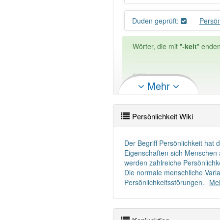
Duden geprüft:
Persön
Wörter, die mit "-
keit
" enden
DER:
0
Mehr
DIE:
2 313
DAS:
0
Persönlichkeit Wiki
PowerIndex:
397
Der Begriff Persönlichkeit hat
Wörter mit Endung
-persönl
Eigenschaften sich Menschen 
werden zahlreiche Persönlichk
Die normale menschliche Varia
98% unserer Spielapp-Nutzer
Persönlichkeitsstörungen.
Meh