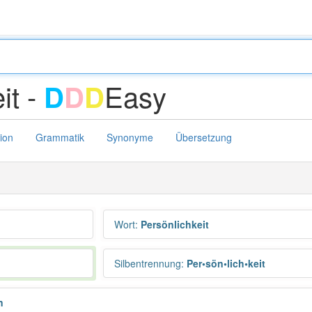
it -
Easy
D
D
D
tion
Grammatik
Synonyme
Übersetzung
Wort
:
Persönlichkeit
Silbentrennung
:
Per•sön•lich•keit
n