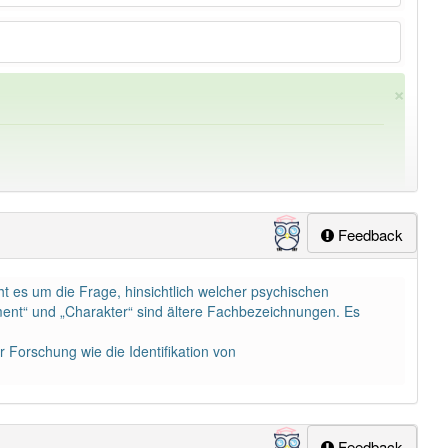
×
Feedback
ht es um die Frage, hinsichtlich welcher psychischen
ung
-persönlichkeit
aber mit einem anderen Artikel
die
: 0
ent“ und „Charakter“ sind ältere Fachbezeichnungen. Es
 Forschung wie die Identifikation von
Feedback