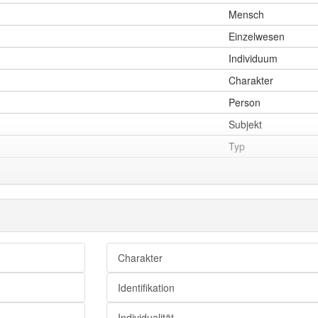
Mensch
Einzelwesen
Individuum
Charakter
Person
Subjekt
Typ
Wesen
Eigenart
Veranlagung
Charakter
Charakter
Identifikation
Temperament
Wesensart
Individualität