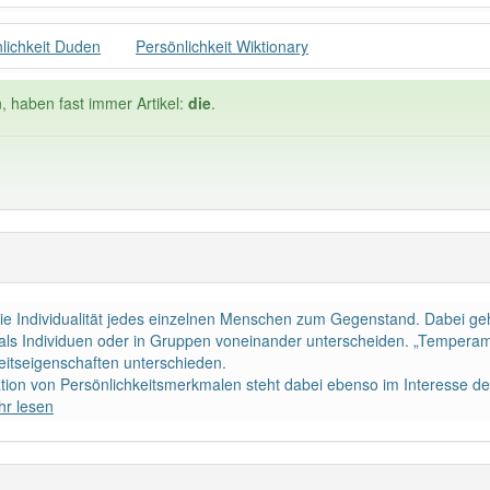
lichkeit Duden
Persönlichkeit Wiktionary
, haben fast immer Artikel:
die
.
Häufigkeit: 6 von 10
 die Individualität jedes einzelnen Menschen zum Gegenstand. Dabei ge
ichkeit
: 11
Wörter mit End
als Individuen oder in Gruppen voneinander unterscheiden. „Temperam
eitseigenschaften unterschieden.
tion von Persönlichkeitsmerkmalen steht dabei ebenso im Interesse der
 haben den Artikel korrekt erraten.
r lesen