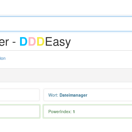
er -
Easy
D
D
D
tion
Wort
:
Dateimanager
PowerIndex:
1