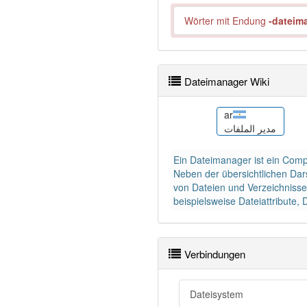
Wörter mit Endung
-dateim
Dateimanager Wiki
bn
ar
e fitxers
ফাইল ব্যবস্থাপক
مدير الملفات
Ein Dateimanager ist ein Comp
Neben der übersichtlichen Dar
von Dateien und Verzeichnisse
beispielsweise Dateiattribute
Verbindungen
Dateisystem