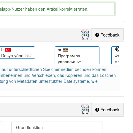
lapp-Nutzer haben den Artikel korrekt erraten.
Feedback
tr
sr
ru
Dosya yöneticisi
Програм за
Файловы
управљање
менедже
датотекама
h auf unterschiedlichen Speichermedien befinden können.
as Umbenennen und Verschieben, das Kopieren und das Löschen
itung von Metadaten unterstützter Dateisysteme, wie
Feedback
Grundfunktion