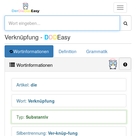
Toggle
navigati
Verknüpfung -
D
D
D
Easy
Wortinformationen
Definition
Grammatik
Synonym
Wortinformationen
Artikel
:
die
Wort
:
Verknüpfung
Typ:
Substantiv
Silbentrennung
:
Ver•knüp•fung