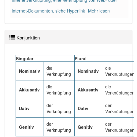
Internetverknüpfung, eine Verknüpfung von Web- oder
Internet-Dokumenten, siehe Hyperlink
Mehr lesen
Häufigkeit: 6 von 10
Wörter mit Endung
-verknüpfung
: 2
Konjunktion
Wörter mit Endung
-verknüpfung
aber mit einem
anderen Artikel
die
: 0
Singular
Plural
90% unserer Spielapp-Nutzer haben den Artikel
die
die
Nominativ
Nominativ
korrekt erraten.
Verknüpfung
Verknüpfungen
die
die
Akkusativ
Akkusativ
Verknüpfung
Verknüpfungen
der
den
Dativ
Dativ
Verknüpfung
Verknüpfungen
der
der
Genitiv
Genitiv
Verknüpfung
Verknüpfungen