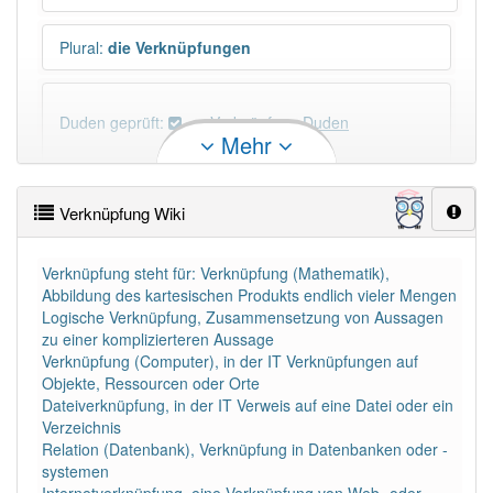
Plural
:
die Verknüpfungen
Duden geprüft:
Verknüpfung Duden
Mehr
Verknüpfung Wiktionary
Verknüpfung Wiki
×
Wörter, die mit "-
ung
" enden, haben fast immer
Artikel:
die
.
Verknüpfung steht für: Verknüpfung (Mathematik),
Abbildung des kartesischen Produkts endlich vieler Mengen
Logische Verknüpfung, Zusammensetzung von Aussagen
DER:
127
Ausnahmen
zu einer komplizierteren Aussage
Beispiele
Verknüpfung (Computer), in der IT Verknüpfungen auf
DIE:
11 043
Objekte, Ressourcen oder Orte
Dateiverknüpfung, in der IT Verweis auf eine Datei oder ein
DAS:
2
Ausnahmen
Beispiele
Verzeichnis
Relation (Datenbank), Verknüpfung in Datenbanken oder -
systemen
PowerIndex:
121