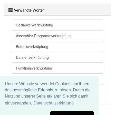
Hyperlink
Verknüpfung
Konnotation
Verwandte Wörter
Verknüpfung
Assoziation
Verzeichnis
Verknüpfung
Verbindung
Verweis
Gedankenverknüpfung
Datei
Verknüpfung openthesaurus
Assembler-Programmverknüpfung
Befehlsverknüpfung
Dateienverknüpfung
Funktionsverknüpfung
Programmverknüpfung
Unsere Website verwendet Cookies, um Ihnen
Simulations-Prozess-Verknüpfung
das bestmögliche Erlebnis zu bieten. Durch die
Nutzung unserer Seite erklären Sie sich damit
einverstanden.
Datenschutzerklärung
Impressum
Datenschutz