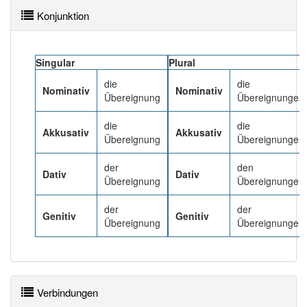
Konjunktion
Häufigkeit: 4 von 10
Singular
Plural
Wörter mit Endung
-Übereignung
: 2
die
die
Nominativ
Nominativ
Übereignung
Übereignungen
Wörter mit Endung
-Übereignung
aber mit einem
anderen Artikel
die
: 0
die
die
Akkusativ
Akkusativ
Übereignung
Übereignungen
85% unserer Spielapp-Nutzer haben den Artikel
korrekt erraten.
der
den
Dativ
Dativ
Übereignung
Übereignungen
der
der
Genitiv
Genitiv
Übereignung
Übereignungen
Verbindungen