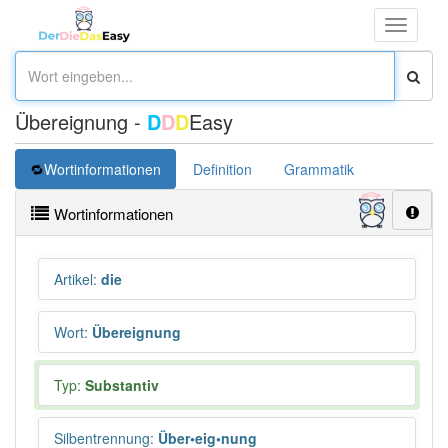
Toggle
navigati
Übereignung -
D
D
D
Easy
Wortinformationen
Definition
Grammatik
Wortinformationen
Artikel
:
die
Wort
:
Übereignung
Typ:
Substantiv
Silbentrennung
:
Über•eig•nung