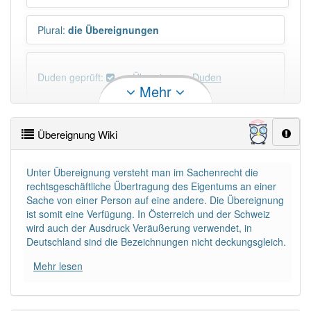
Plural
:
die Übereignungen
Duden geprüft:
Übereignung Duden
Mehr
Übereignung Wiktionary
Übereignung Wiki
×
Wörter, die mit "-
ung
" enden, haben fast immer
Artikel:
die
.
Unter Übereignung versteht man im Sachenrecht die
rechtsgeschäftliche Übertragung des Eigentums an einer
Sache von einer Person auf eine andere. Die Übereignung
DER:
127
Ausnahmen
ist somit eine Verfügung. In Österreich und der Schweiz
Beispiele
wird auch der Ausdruck Veräußerung verwendet, in
DIE:
11 043
Deutschland sind die Bezeichnungen nicht deckungsgleich.
DAS:
2
Ausnahmen
Beispiele
Mehr lesen
PowerIndex:
5