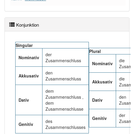
88% unserer Spielapp-Nutzer haben den Artikel
korrekt erraten.
Konjunktion
Singular
Plural
der
Nominativ
Zusammenschluss
die
Nominativ
Zusamm
den
Akkusativ
Zusammenschluss
die
Akkusativ
Zusamm
dem
Zusammenschluss ,
den
Dativ
Dativ
dem
Zusamm
Zusammenschlusse
der
Genitiv
des
Zusamm
Genitiv
Zusammenschlusses