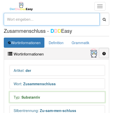
Toggle
navigati
Zusammenschluss -
D
D
D
Easy
Wortinformationen
Definition
Grammatik
Synonym
Wortinformationen
Artikel
:
der
Wort
:
Zusammenschluss
Typ:
Substantiv
Silbentrennung
:
Zu•sam•men•schluss