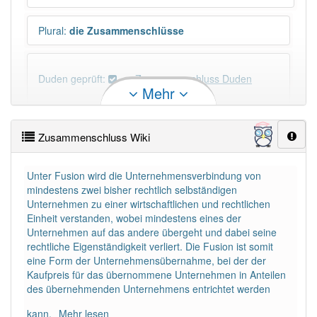
Plural
:
die Zusammenschlüsse
Duden geprüft:
Zusammenschluss Duden
Mehr
Zusammenschluss Wiktionary
Zusammenschluss Wiki
PowerIndex:
97
Unter Fusion wird die Unternehmensverbindung von
mindestens zwei bisher rechtlich selbständigen
Häufigkeit: 6 von 10
Unternehmen zu einer wirtschaftlichen und rechtlichen
Einheit verstanden, wobei mindestens eines der
Wörter mit Endung
-zusammenschluss
: 2
Unternehmen auf das andere übergeht und dabei seine
rechtliche Eigenständigkeit verliert. Die Fusion ist somit
eine Form der Unternehmensübernahme, bei der der
Wörter mit Endung
-zusammenschluss
aber mit
Kaufpreis für das übernommene Unternehmen in Anteilen
einem anderen Artikel
der
: 0
des übernehmenden Unternehmens entrichtet werden
kann.
Mehr lesen