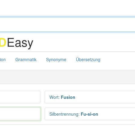
Easy
D
tion
Grammatik
Synonyme
Übersetzung
Wort
:
Fusion
Silbentrennung
:
Fu•si•on