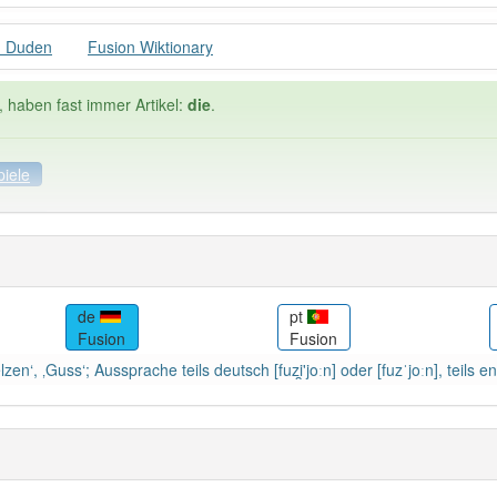
n Duden
Fusion Wiktionary
, haben fast immer Artikel:
die
.
piele
spiele
Häufigkeit: 6 von 10
de
pt
Fusion
Fusion
 19
Wörter mit End
zen‘, ‚Guss‘; Aussprache teils deutsch [fuzi̯'joːn] oder [fuzˈjoːn], teils e
 haben den Artikel korrekt erraten.