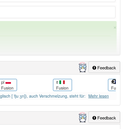
×
Feedback
pl
it
fr
Fusion
Fusion
Fusion
ung
-fusion
aber mit einem anderen Artikel
die
: 0
nglisch [ˈfjuːʒn]), auch Verschmelzung, steht für:
Mehr lesen
Feedback