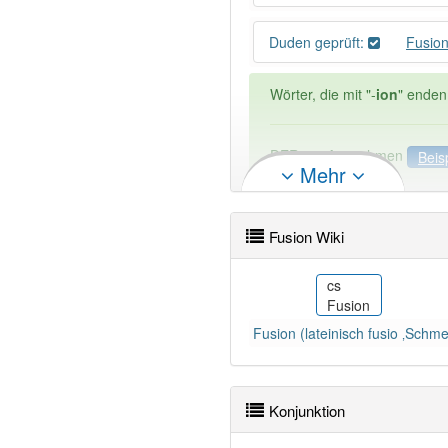
Duden geprüft:
Fusio
Wörter, die mit "-
ion
" enden
DER:
21
Ausnahmen
Beis
Mehr
DIE:
2 809
DAS:
114
Ausnahmen
Bei
Fusion Wiki
PowerIndex:
1 312
da
cs
Fusion
Fusion
Wörter mit Endung
-fusion
:
Fusion (lateinisch fusio ‚Schmel
80% unserer Spielapp-Nutzer
Konjunktion