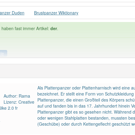
panzer Duden
Brustpanzer Wiktionary
 haben fast immer Artikel:
der
.
ele
ele
Häufigkeit: 4 von 10
Als Plattenpanzer oder Plattenharnisch wird eine 
anzer
: 1
Wörter mit End
bezeichnet. Er stellt eine Form von Schutzkleidung 
Author: Rama
Plattenpanzer, die einen Großteil des Körpers sc
Lizenz: Creative
auf und fanden bis in das 17. Jahrhundert hinein V
ike 2.0 fr
 haben den Artikel korrekt erraten.
Plattenpanzer gibt es so gesehen nicht. Während di
oder wenigen Stahlplatten bestanden, mussten bes
a
(Geschübe) oder durch Kettengeflecht geschützt w