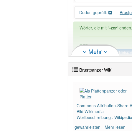
Duden geprüft:
Brust
Wörter, die mit "-
zer
" enden,
DER:
325
Mehr
DIE:
1
Ausnahmen
Beispi
DAS:
2
Ausnahmen
Beispi
Brustpanzer Wiki
PowerIndex:
13
Wörter mit Endung
-brustp
Commons Attribution-Share Al
87% unserer Spielapp-Nutzer
Bild:Wikimedia
Wortbeschreibung : Wikipedi
gewährleisten.
Mehr lesen