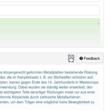
×
Feedback
aus körpergerecht geformten Metallplatten bestehende Rüstung
ung
-brustpanzer
aber mit einem anderen Artikel
der
: 0
dar, die im Kampfeinsatz z. B. vor Stichwaffen schützen soll.
hützten, kamen gegen Ende des 14. Jahrhunderts in Westeuropa
erwendung. Dabei wurden sie ständig weiter entwickelt, den
e wichtigsten Teile derartiger Rüstungen meist nur aus einer
timmte Körperteile durch zahlreiche Metallschienen
erden, um dem Träger eine möglichst hohe Beweglichkeit zu