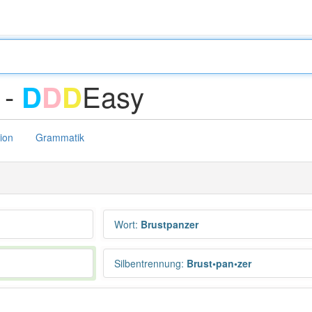
 -
Easy
D
D
D
tion
Grammatik
Wort
:
Brustpanzer
Silbentrennung
:
Brust•pan•zer