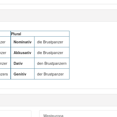
Plural
nzer
Nominativ
die Brustpanzer
nzer
Akkusativ
die Brustpanzer
nzer
Dativ
den Brustpanzern
nzers
Genitiv
der Brustpanzer
Westeuropa