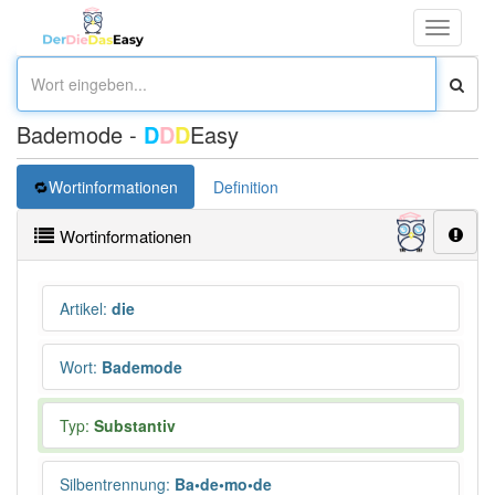
Toggle
navigati
Bademode -
D
D
D
Easy
Wortinformationen
Definition
Wortinformationen
Artikel
:
die
Wort
:
Bademode
Typ:
Substantiv
Silbentrennung
:
Ba•de•mo•de