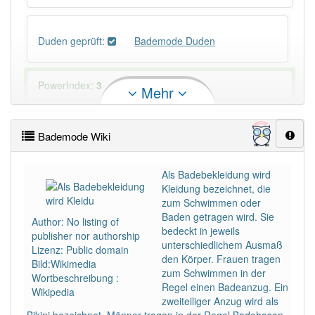
Duden geprüft:
Bademode Duden
PowerIndex:
3
Mehr
Häufigkeit: 4 von 10
Bademode Wiki
Wörter mit Endung
-bademode
: 1
Als Badebekleidung wird
Kleidung bezeichnet, die
Wörter mit Endung
-bademode
aber mit einem
zum Schwimmen oder
anderen Artikel
die
: 0
Baden getragen wird. Sie
Author: No listing of
bedeckt in jeweils
publisher nor authorship
unterschiedlichem Ausmaß
96% unserer Spielapp-Nutzer haben den Artikel
Lizenz: Public domain
den Körper. Frauen tragen
korrekt erraten.
Bild:Wikimedia
zum Schwimmen in der
Wortbeschreibung :
Regel einen Badeanzug. Ein
Wikipedia
zweiteiliger Anzug wird als