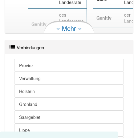
Landesrate
Landes
des
der
Genitiv
Landesrates
Landes
Genitiv
Mehr
, des
Landesrats
Verbindungen
Provinz
Verwaltung
Holstein
Grönland
Saargebiet
Lippe