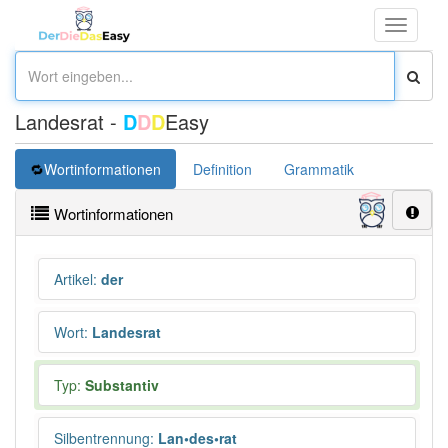
Toggle
navigati
Landesrat -
D
D
D
Easy
Wortinformationen
Definition
Grammatik
Übersetz
Wortinformationen
Artikel
:
der
Wort
:
Landesrat
Typ:
Substantiv
Silbentrennung
:
Lan•des•rat