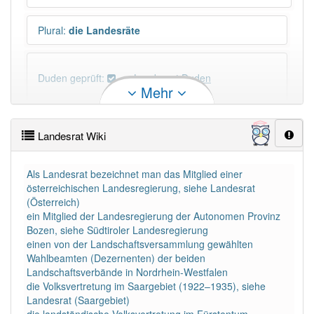
Plural
:
die Landesräte
Duden geprüft:
Landesrat Duden
Mehr
Landesrat Wiktionary
Landesrat Wiki
PowerIndex:
5
Als Landesrat bezeichnet man das Mitglied einer
österreichischen Landesregierung, siehe Landesrat
Häufigkeit: 4 von 10
(Österreich)
ein Mitglied der Landesregierung der Autonomen Provinz
Wörter mit Endung
-landesrat
: 1
Bozen, siehe Südtiroler Landesregierung
einen von der Landschaftsversammlung gewählten
Wahlbeamten (Dezernenten) der beiden
Wörter mit Endung
-landesrat
aber mit einem
Landschaftsverbände in Nordrhein-Westfalen
anderen Artikel
der
: 0
die Volksvertretung im Saargebiet (1922–1935), siehe
Landesrat (Saargebiet)