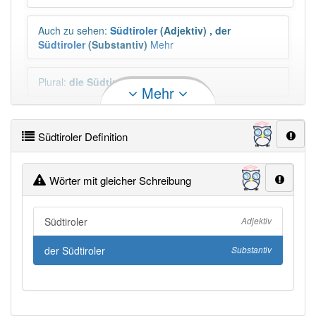
Auch zu sehen
:
Südtiroler
(Adjektiv)
,
der
Südtiroler
(Substantiv)
Mehr
Plural
:
die Südtiroler
Mehr
Duden geprüft:
Südtiroler Duden
Südtiroler Definition
Südtiroler Wiktionary
Wörter mit gleicher Schreibung
×
Wörter, die mit "-
ler
" enden, haben fast immer
Artikel:
der
.
Südtiroler
Adjektiv
der Südtiroler
Substantiv
DER:
1 397
DIE:
9
Ausnahmen
Beispiele
DAS:
11
Ausnahmen