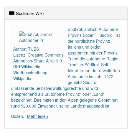
Beispiele
Südtiroler Wiki
PowerIndex:
3
Südtirol, amtlich Autonome
Häufigkeit: 4 von 10
Provinz Bozen – Südtirol, ist
die nördlichste Provinz
Italiens und bildet
Author: TUBS
Wörter mit Endung
-südtiroler
: 1
zusammen mit der Provinz
Lizenz: Creative Commons
Trient die autonome Region
Attribution-Share Alike 3.0
Trentino-Südtirol. Seit
Wörter mit Endung
-südtiroler
aber mit einem
Bild:Wikimedia
Inkrafttreten der erweiterten
anderen Artikel
der
: 0
Wortbeschreibung :
Autonomie im Jahr 1972
Wikipedia
genießt Südtirol
91% unserer Spielapp-Nutzer haben den Artikel
umfassende Selbstverwaltungsrechte und wird
korrekt erraten.
entsprechend als „autonome Provinz“ oder „Land“
bezeichnet. Das mitten in den Alpen gelegene Gebiet hat
rund 520.000 Einwohner, seine Landeshauptstadt ist
Bozen.
Mehr lesen