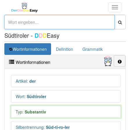
Toggle
navigati
Südtiroler -
D
D
D
Easy
Wortinformationen
Definition
Grammatik
Übersetz
Wortinformationen
Artikel
:
der
Wort
:
Südtiroler
Typ:
Substantiv
Silbentrennung
:
Süd•ti•ro•ler