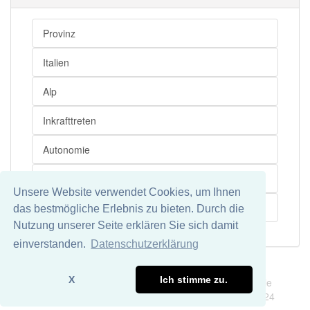
Provinz
Italien
Alp
Inkrafttreten
Autonomie
Landeshauptstadt
Unsere Website verwendet Cookies, um Ihnen
Einwohner
das bestmögliche Erlebnis zu bieten. Durch die
Nutzung unserer Seite erklären Sie sich damit
einverstanden.
Datenschutzerklärung
Impressum
Datenschutz
X
Ich stimme zu.
Wir übernehmen keine Garantie und keine Haftung für die
Richtigkeit und Vollständigkeit dieser Seite. DDDEasy 2024