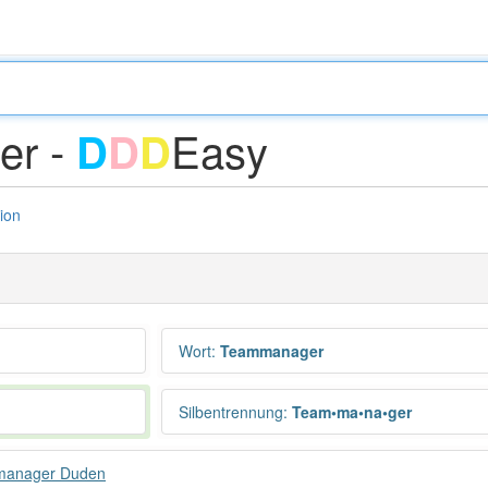
er -
Easy
D
D
D
tion
Wort
:
Teammanager
Silbentrennung
:
Team•ma•na•ger
anager Duden