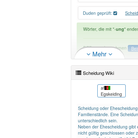
Duden geprüft:
Schei
Wörter, die mit "-
ung
" ende
DER:
127
Ausnahmen
Bei
Mehr
DIE:
11 043
DAS:
2
Ausnahmen
Beispi
Scheidung Wiki
PowerIndex:
481
ar
af
طلاق
Egskeiding
Wörter mit Endung
-scheid
Scheidung oder Ehescheidung is
95% unserer Spielapp-Nutzer
Familienstände. Eine Scheidun
unterschiedlich sein.
Neben der Ehescheidung gibt e
nicht gültig geschlossen ode