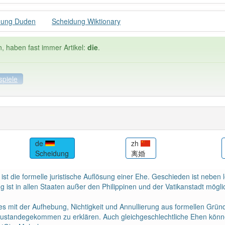
dung Duden
Scheidung Wiktionary
n, haben fast immer Artikel:
die
.
spiele
ele
Häufigkeit: 6 von 10
de
zh
Scheidung
离婚
ung
: 32
Wörter mit End
t die formelle juristische Auflösung einer Ehe. Geschieden ist neben le
 haben den Artikel korrekt erraten.
g ist in allen Staaten außer den Philippinen und der Vatikanstadt mög
s mit der Aufhebung, Nichtigkeit und Annullierung aus formellen Grün
r zustandegekommen zu erklären. Auch gleichgeschlechtliche Ehen kö