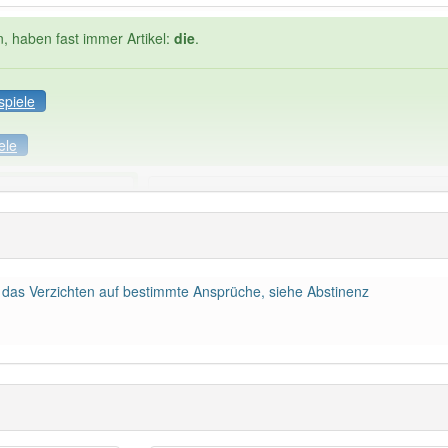
n, haben fast immer Artikel:
die
.
spiele
ele
Häufigkeit: 4 von 10
bescheidung
: 1
Wörter mit End
die
: 0
das Verzichten auf bestimmte Ansprüche, siehe Abstinenz
ndet im Bereich
gehoben
93% unserer Spie