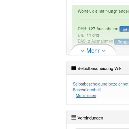
Wörter, die mit "-
ung
" ende
DER:
127
Ausnahmen
Bei
DIE:
11 043
DAS:
2
Ausnahmen
Beispi
Mehr
PowerIndex:
5
Selbstbescheidung Wiki
Wörter mit Endung
-selbst
Selbstbescheidung bezeichnet 
Bescheidenheit
Das Wort wird häufig verwe
Mehr lesen
Verbindungen