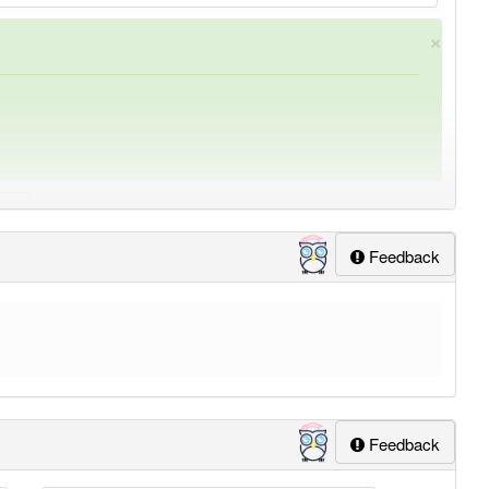
×
Feedback
ung
-selbstbescheidung
aber mit einem anderen Artikel
lapp-Nutzer haben den Artikel korrekt erraten.
Feedback