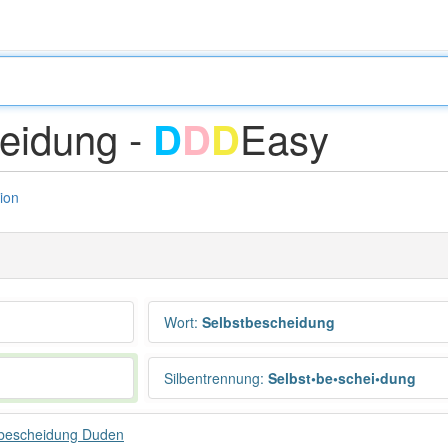
eidung -
Easy
D
D
D
tion
Wort
:
Selbstbescheidung
Silbentrennung
:
Selbst•be•schei•dung
tbescheidung Duden