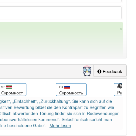
×
Feedback
sr
ru
ro
Скромност
Скромность
Pudoare
ung
-bescheidenheit
aber mit einem anderen Artikel
die
:
it“, „Einfachheit“, „Zurückhaltung“. Sie kann sich auf die
tiven Bewertung bildet sie den Kontrapart zu Begriffen wie
spöttisch abwertenden Tönung findet sie sich in Redewendungen
 Lebensverhältnissen kommend“. Selbstironisch spricht man
eine bescheidene Gabe“.
Mehr lesen