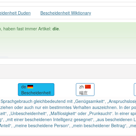
eidenheit Duden
Bescheidenheit Wiktionary
, haben fast immer Artikel:
die
.
ele
Häufigkeit: 6 von 10
de
zh
Bescheidenheit
端庄
idenheit
: 2
Wörter mit End
0
 Sprachgebrauch gleichbedeutend mit „Genügsamkeit“, „Anspruchslosigke
ehen oder auch nur ein bestimmtes Verhalten auszeichnen. In der posi
eit“, „Unbescheidenheit“, „Maßlosigkeit“ oder „Prunksucht“. In einer 
 haben den Artikel korrekt erraten.
g“, „mit einer bescheidenen Intelligenz gesegnet“, „aus bescheidenen
nteil“, „meine bescheidene Person“, „mein bescheidener Beitrag“, „m