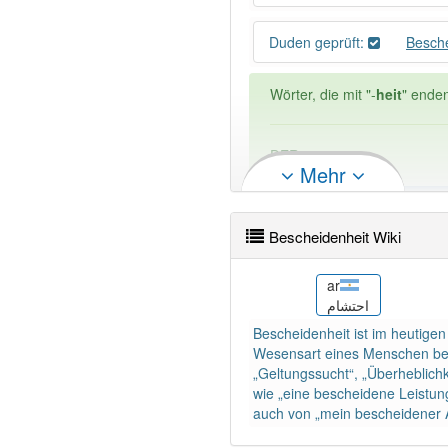
Duden geprüft:
Besch
Wörter, die mit "-
heit
" enden
DER:
0
Mehr
DIE:
1 042
DAS:
8
Ausnahmen
Beispi
Bescheidenheit Wiki
PowerIndex:
61
bn
ar
শালীনতা
احتشام
Wörter mit Endung
-besche
Bescheidenheit ist im heutigen
Wesensart eines Menschen bezi
„Geltungssucht“, „Überheblichk
95% unserer Spielapp-Nutzer
wie „eine bescheidene Leistun
auch von „mein bescheidener A