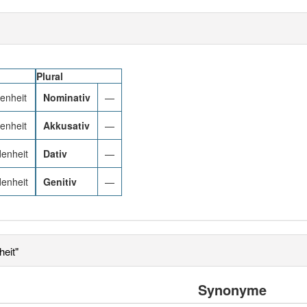
Plural
enheit
Nominativ
—
enheit
Akkusativ
—
denheit
Dativ
—
denheit
Genitiv
—
eit"
Synonyme