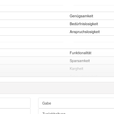
Genügsamkeit
Bedürfnislosigkeit
Anspruchslosigkeit
Funktionalität
Sparsamkeit
Kargheit
Schmucklosigkeit
Nüchternheit
Simplizität
Schnörkellosigkeit
Gabe
Schlichtheit
Zurückhaltung