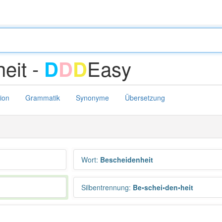
eit -
Easy
D
D
D
tion
Grammatik
Synonyme
Übersetzung
Wort
:
Bescheidenheit
Silbentrennung
:
Be•schei•den•heit