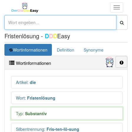
Toggle
navigati
Fristenlösung -
D
D
D
Easy
Wortinformationen
Definition
Synonyme
Wortinformationen
Artikel
:
die
Wort
:
Fristenlösung
Typ:
Substantiv
Silbentrennung
:
Fris•ten•lö•sung