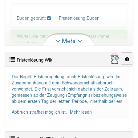
Duden geprüft:
Fristenlösung Duden
×
Wörter, die mit "-
ung
" enden, haben fast immer
Mehr
Artikel:
die
.
Fristenlösung Wiki
DER:
127
Ausnahmen
Beispiele
DIE:
11 043
Der Begriff Fristenregelung, auch Fristenlösung, wird im
Zusammenhang mit dem Schwangerschaftsabbruch
DAS:
2
Ausnahmen
Beispiele
verwendet. Die Frist versteht sich dabei als der Zeitraum,
gemessen ab der Zeugung (Empfängnis) beziehungsweise
ab dem ersten Tag der letzten Periode, innerhalb der ein
PowerIndex:
3
Abbruch straffrei möglich ist.
Mehr lesen
Häufigkeit: 4 von 10
Wörter mit Endung
-fristenlösung
: 1