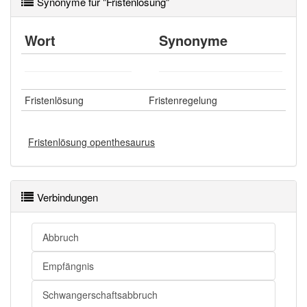
Synonyme für "Fristenlösung"
Wörter mit Endung
-fristenlösung
aber mit einem
Wort
Synonyme
anderen Artikel
die
: 0
86% unserer Spielapp-Nutzer haben den Artikel
korrekt erraten.
Fristenlösung
Fristenregelung
Fristenlösung openthesaurus
Verbindungen
Abbruch
Empfängnis
Schwangerschaftsabbruch