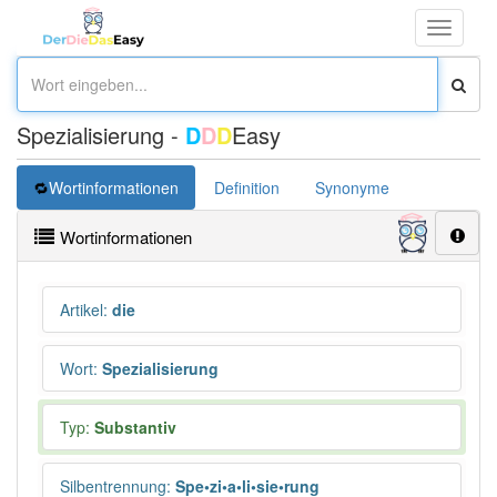
Toggle
navigati
Spezialisierung -
D
D
D
Easy
Wortinformationen
Definition
Synonyme
Wortinformationen
Artikel
:
die
Wort
:
Spezialisierung
Typ:
Substantiv
Silbentrennung
:
Spe•zi•a•li•sie•rung