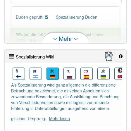
Duden geprüft:
Spezialisierung Duden
×
Wörter, die mit "-
ung
" enden, haben fast immer
Mehr
Artikel:
die
.
Spezialisierung Wiki
DER:
127
Ausnahmen
Beispiele
he
fi
ar
de
ru
es
uk
tt
DIE:
11 043
DAS:
2
Ausnahmen
Beispiele
Als Spezialisierung wird ganz allgemein die differenzierte
Betrachtung bezeichnet, die einzelnen Aspekten sich
zuwendende Besonderung, die Ausbildung und Beachtung
PowerIndex:
3
von Verschiedenheiten sowie die logisch zuordnende
Einteilung in Unterabteilungen ausgehend von einem
Häufigkeit: 4 von 10
gleichen Ursprung.
Mehr lesen
Wörter mit Endung
-spezialisierung
: 1