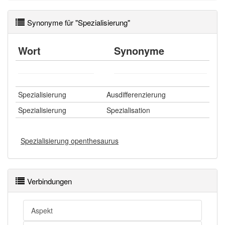
Synonyme für "Spezialisierung"
Wörter mit Endung
-spezialisierung
aber mit einem
anderen Artikel
die
: 0
Wort
Synonyme
96% unserer Spielapp-Nutzer haben den Artikel
korrekt erraten.
Spezialisierung
Ausdifferenzierung
Spezialisierung
Spezialisation
Spezialisierung openthesaurus
Verbindungen
Aspekt