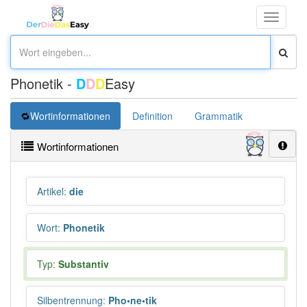
Toggle
navigati
Phonetik -
D
D
D
Easy
Wortinformationen
Definition
Grammatik
Synonym
Wortinformationen
Artikel
:
die
Wort
:
Phonetik
Typ:
Substantiv
Silbentrennung
:
Pho•ne•tik