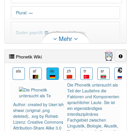
Plural
:
—
Duden geprüft:
Phonetik Duden
Mehr
Phonetik Wiktionary
Phonetik Wiki
×
Wörter, die mit "-
tik
" enden, haben fast immer
Artikel:
die
.
n
als
af
de
zh
tr
sr
ru
Die Phonetik untersucht als
DER:
5
Ausnahmen
Teil der Lautlehre die
Beispiele
Faktoren und Komponenten
DIE:
720
sprachlicher Laute. Sie ist
Author: created by User:ish
ein eigenständiges
DAS:
5
Ausnahmen
shwar (original .png
Beispiele
interdisziplinäres
deleted), .svg by Rohieb
Fachgebiet zwischen
Lizenz: Creative Commons
Linguistik, Biologie, Akustik,
Attribution-Share Alike 3.0
Wortversion
:
Fonetik