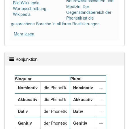
Neurowissenschaften und
Bild:Wikimedia
Medizin. Der
Wortbeschreibung :
Gegenstandsbereich der
PowerIndex:
3
Wikipedia
Phonetik ist die
gesprochene Sprache in all ihren Realisierungen.
Häufigkeit: 2 von 10
Mehr lesen
Wörter mit Endung
-phonetik
: 2
Wörter mit Endung
-phonetik
aber mit einem
Konjunktion
anderen Artikel
die
: 0
Singular
Plural
95% unserer Spielapp-Nutzer haben den Artikel
korrekt erraten.
Nominativ
die Phonetik
Nominativ
—
Akkusativ
die Phonetik
Akkusativ
—
Dativ
der Phonetik
Dativ
—
Genitiv
der Phonetik
Genitiv
—