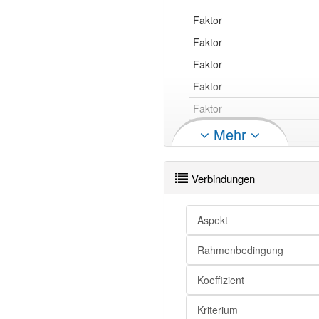
Faktor
Faktor
Faktor
Faktor
Faktor
Faktor
Mehr
Verbindungen
Faktor
Faktor
Aspekt
Faktor
Rahmenbedingung
Faktor
Faktor
Koeffizient
Faktor
Kriterium