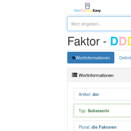
Faktor -
D
D
Wortinformationen
Defini
Wortinformationen
Artikel
:
der
Typ:
Substantiv
Plural
:
die Faktoren