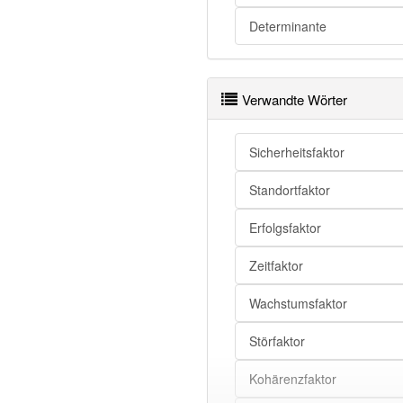
Determinante
Faktor
Faktor
Verwandte Wörter
Faktor
Faktor
Sicherheitsfaktor
Faktor
Standortfaktor
Erfolgsfaktor
Faktor
Faktor
Zeitfaktor
Faktor
Wachstumsfaktor
Faktor
Störfaktor
Faktor
Faktor
Kohärenzfaktor