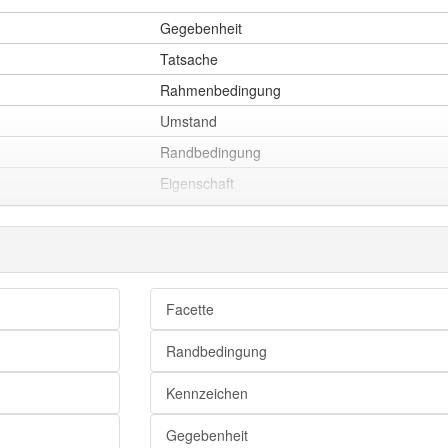
Gegebenheit
Tatsache
Rahmenbedingung
Umstand
Randbedingung
Eigenschaft
Kriterium
Merkmal
Facette
Kennzeichen
Randbedingung
bestimmende Größe
Determinante
Kennzeichen
Bestimmungsgröße
Gegebenheit