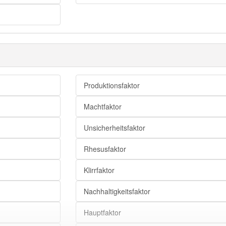
latente Größe
Richtung
Facette
Dimension
Produktionsfaktor
Aspekt
Machtfaktor
Unsicherheitsfaktor
Regressor
Prädiktorvariable
Rhesusfaktor
exogene Variable
Klirrfaktor
unabhängige Variable
Nachhaltigkeitsfaktor
erklärende Variable
Einflussvariable
Hauptfaktor