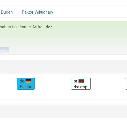
r Duden
Faktor Wiktionary
haben fast immer Artikel:
der
.
iele
iele
Häufigkeit: 6 von 10
de
sr
Faktor
Фактор
 38
Wörter mit End
 haben den Artikel korrekt erraten.