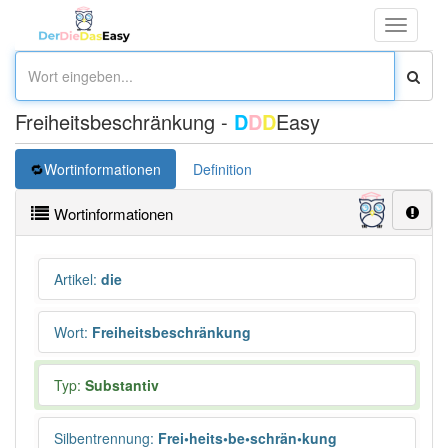
Toggle
navigati
Freiheitsbeschränkung -
D
D
D
Easy
Wortinformationen
Definition
Wortinformationen
Artikel
:
die
Wort
:
Freiheitsbeschränkung
Typ:
Substantiv
Silbentrennung
:
Frei•heits•be•schrän•kung