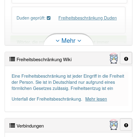
Duden geprüft:
Freiheitsbeschränkung Duden
Mehr
×
Wörter, die mit "-
ung
" enden, haben fast immer
Artikel:
die
.
Freiheitsbeschränkung Wiki
DER:
127
Ausnahmen
Beispiele
Eine Freiheitsbeschränkung ist jeder Eingriff in die Freiheit
DIE:
11 043
der Person. Sie ist in Deutschland nur aufgrund eines
förmlichen Gesetzes zulässig. Freiheitsentzug ist ein
DAS:
2
Ausnahmen
Beispiele
Unterfall der Freiheitsbeschränkung.
Mehr lesen
PowerIndex:
3
Verbindungen
Häufigkeit: 4 von 10