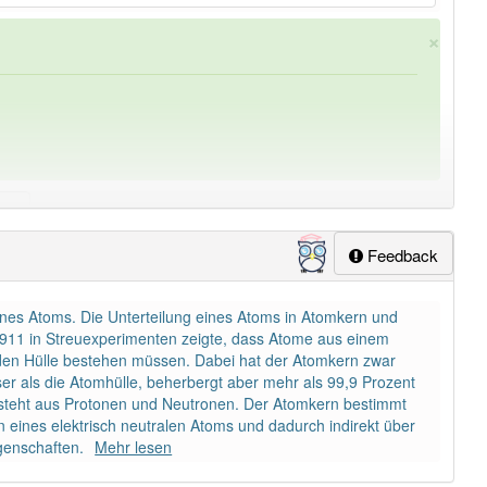
×
Feedback
ung
-kernmaterie
aber mit einem anderen Artikel
die
: 0
eines Atoms. Die Unterteilung eines Atoms in Atomkern und
lapp-Nutzer haben den Artikel korrekt erraten.
 1911 in Streuexperimenten zeigte, dass Atome aus einem
en Hülle bestehen müssen. Dabei hat der Atomkern zwar
r als die Atomhülle, beherbergt aber mehr als 99,9 Prozent
teht aus Protonen und Neutronen. Der Atomkern bestimmt
n eines elektrisch neutralen Atoms und dadurch indirekt über
genschaften.
Mehr lesen