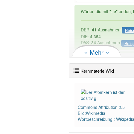
Wörter, die mit "-
ie
" enden, 
DER:
41
Ausnahmen
Beis
DIE:
4 354
DAS:
34
Ausnahmen
Beisp
Mehr
PowerIndex:
3
Kernmaterie Wiki
Wörter mit Endung
-kernma
Das Wort wird häufig verwe
Commons Attribution 2.5
Bild:Wikimedia
Wortbeschreibung : Wikipedi