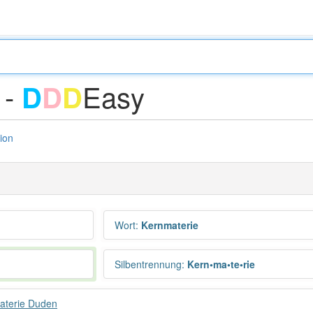
 -
Easy
D
D
D
tion
Wort
:
Kernmaterie
Silbentrennung
:
Kern•ma•te•rie
aterie Duden