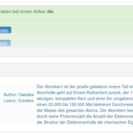
haben fast immer Artikel:
die
.
piele
iele
Häufigkeit: 2 von 10
terie
: 1
Wörter mit End
Der Atomkern ist der positiv geladene innere Teil 
ndet im Bereich
Physik
98% unserer Spie
Atomhülle geht auf Ernest Rutherford zurück, der
Author: Cweiske
winzigen, kompakten Kern und einer ihn umgebend
Lizenz: Creative
einen 20.000 bis 150.000 Mal kleineren Durchmesse
der Masse des gesamten Atoms. Der Atomkern bes
durch seine Protonenzahl die Anzahl der Elektrone
a
die Struktur der Elektronenhülle die chemischen Ei