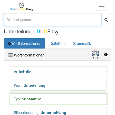
Toggle
navigati
Unterteilung -
D
D
D
Easy
Wortinformationen
Definition
Grammatik
Synonym
Wortinformationen
Artikel
:
die
Wort
:
Unterteilung
Typ:
Substantiv
Silbentrennung
:
Un•ter•tei•lung