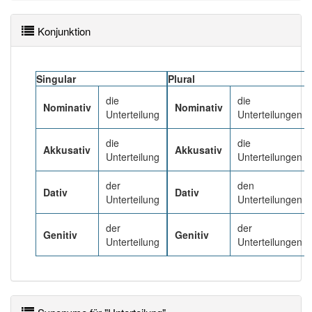
Häufigkeit: 4 von 10
Konjunktion
Wörter mit Endung
-unterteilung
: 1
Singular
Plural
die
die
Wörter mit Endung
-unterteilung
aber mit einem
Nominativ
Nominativ
Unterteilung
Unterteilungen
anderen Artikel
die
: 0
die
die
Akkusativ
Akkusativ
99% unserer Spielapp-Nutzer haben den Artikel
Unterteilung
Unterteilungen
korrekt erraten.
der
den
Dativ
Dativ
Unterteilung
Unterteilungen
der
der
Genitiv
Genitiv
Unterteilung
Unterteilungen