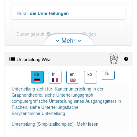
Plural
:
die Unterteilungen
Duden geprüft:
Unterteilung Duden
Mehr
Unterteilung Wiktionary
Unterteilung Wiki
×
Wörter, die mit "-
ung
" enden, haben fast immer
Artikel:
die
.
de
fr
en
ko
fa
Unterteilung steht für: Kantenunterteilung in der
DER:
127
Ausnahmen
Graphentheorie, siehe Unterteilungsgraph
Beispiele
computergrafische Unterteilung eines Ausgangsgitters in
DIE:
11 043
Flächen, siehe Unterteilungsfläche
Baryzentrische Unterteilung
DAS:
2
Ausnahmen
Beispiele
Unterteilung (Simplizialkomplex)
Mehr lesen
PowerIndex:
5