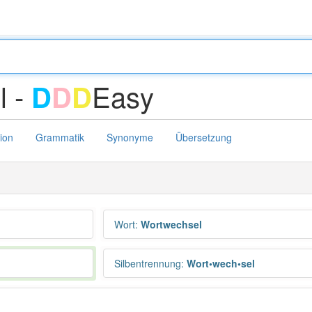
l -
Easy
D
D
D
tion
Grammatik
Synonyme
Übersetzung
Wort
:
Wortwechsel
Silbentrennung
:
Wort•wech•sel