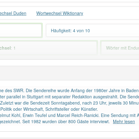
echsel Duden
Wortwechsel Wiktionary
Häufigkeit: 4 von 10
chsel
: 1
Wörter mit End
 haben den Artikel korrekt erraten.
ihe des SWR. Die Sendereihe wurde Anfang der 1980er Jahre in Baden
r parallel in Stuttgart mit separater Redaktion ausgestrahlt. Die Sen
 Zuletzt war die Sendezeit Sonntagabend, nach 23 Uhr, jeweils 30 Minut
olitik oder Wirtschaft, Schriftsteller oder Künstler.
lmut Kohl, Erwin Teufel und Marcel Reich-Ranicki. Eine Sendung mit
gezeichnet. Seit 1982 wurden über 800 Gäste interviewt.
Mehr lesen