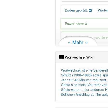
Duden geprüft:
Wortw
PowerIndex:
3
Wörter mit Endung
-wortwe
Mehr
96% unserer Spielapp-Nutzer
Wortwechsel Wiki
Wortwechsel ist eine Sendere
Schulz (1980–1998) sowie späte
Jahr auf 45 Minuten reduziert.
Gäste sind meist Vertreter von P
Gäste waren unter anderem He
tödlichen Anschlag auf ihn auf