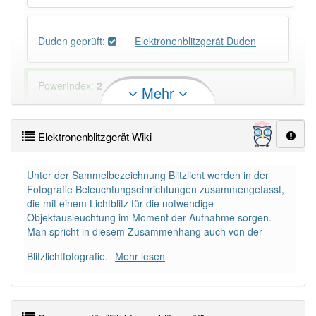
Duden geprüft:
Elektronenblitzgerät Duden
PowerIndex:
2
Mehr
Häufigkeit: 2 von 10
Elektronenblitzgerät Wiki
Wörter mit Endung
-elektronenblitzgerät
: 1
Unter der Sammelbezeichnung Blitzlicht werden in der
Fotografie Beleuchtungseinrichtungen zusammengefasst,
Wörter mit Endung
-elektronenblitzgerät
aber mit
die mit einem Lichtblitz für die notwendige
einem anderen Artikel
das
: 0
Objektausleuchtung im Moment der Aufnahme sorgen.
Man spricht in diesem Zusammenhang auch von der
85% unserer Spielapp-Nutzer haben den Artikel
Blitzlichtfotografie.
Mehr lesen
korrekt erraten.