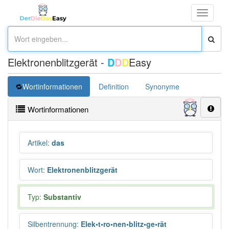
Toggle
navigati
Elektronenblitzgerät -
D
D
D
Easy
Wortinformationen
Definition
Synonyme
Wortinformationen
Artikel
:
das
Wort
:
Elektronenblitzgerät
Typ:
Substantiv
Silbentrennung
:
Elek•t•ro•nen•blitz•ge•rät