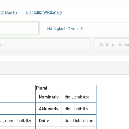
litz Duden
Lichtblitz Wiktionary
Häufigkeit: 2 von 10
tz
: 1
Wörter mit End
 haben den Artikel korrekt erraten.
Plural
Nominativ
die Lichtblitze
z
Akkusativ
die Lichtblitze
z , dem Lichtblitze
Dativ
den Lichtblitzen