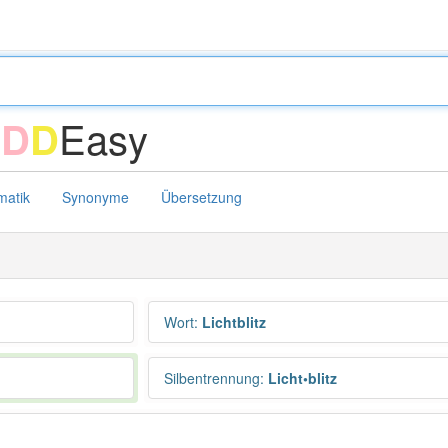
Easy
D
D
D
atik
Synonyme
Übersetzung
Wort
:
Lichtblitz
Silbentrennung
:
Licht•blitz