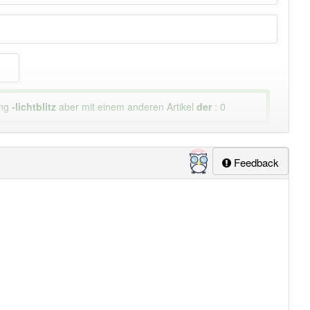
ung
-lichtblitz
aber mit einem anderen Artikel
der
: 0
Feedback