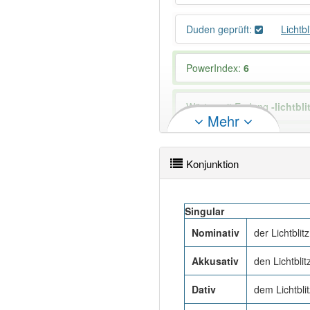
Duden geprüft:
Lichtb
PowerIndex:
6
Wörter mit Endung
-lichtbli
Mehr
99% unserer Spielapp-Nutzer
Konjunktion
Singular
Nominativ
der Lichtblitz
Akkusativ
den Lichtblit
Dativ
dem Lichtblit