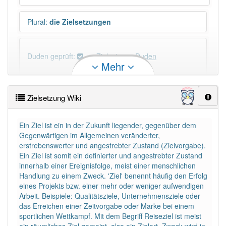
Plural
:
die Zielsetzungen
Duden geprüft:
Zielsetzung Duden
Mehr
Zielsetzung Wiktionary
Zielsetzung Wiki
×
Wörter, die mit "-
ung
" enden, haben fast immer
Artikel:
die
.
Ein Ziel ist ein in der Zukunft liegender, gegenüber dem
Gegenwärtigen im Allgemeinen veränderter,
erstrebenswerter und angestrebter Zustand (Zielvorgabe).
DER:
127
Ausnahmen
Ein Ziel ist somit ein definierter und angestrebter Zustand
Beispiele
innerhalb einer Ereignisfolge, meist einer menschlichen
DIE:
11 043
Handlung zu einem Zweck. 'Ziel' benennt häufig den Erfolg
eines Projekts bzw. einer mehr oder weniger aufwendigen
DAS:
2
Ausnahmen
Beispiele
Arbeit. Beispiele: Qualitätsziele, Unternehmensziele oder
das Erreichen einer Zeitvorgabe oder Marke bei einem
sportlichen Wettkampf. Mit dem Begriff Reise­ziel ist meist
PowerIndex:
4