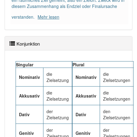
ein räumliches Ziel gemeint, also ein Zielort. Zweck wird in
diesem Zusammenhang als Endziel oder Finalursache
Häufigkeit: 6 von 10
verstanden.
Mehr lesen
Wörter mit Endung
-zielsetzung
: 1
Konjunktion
Wörter mit Endung
-zielsetzung
aber mit einem
anderen Artikel
die
: 0
Singular
Plural
87% unserer Spielapp-Nutzer haben den Artikel
korrekt erraten.
die
die
Nominativ
Nominativ
Zielsetzung
Zielsetzungen
die
die
Akkusativ
Akkusativ
Zielsetzung
Zielsetzungen
der
den
Dativ
Dativ
Zielsetzung
Zielsetzungen
der
der
Genitiv
Genitiv
Zielsetzung
Zielsetzungen