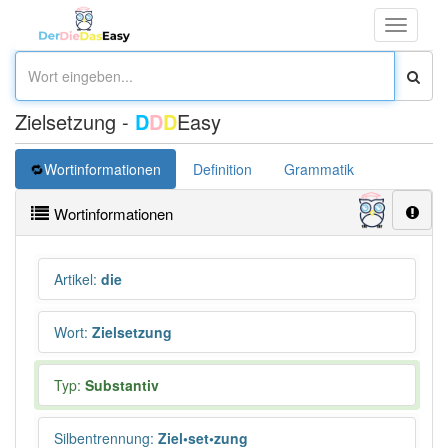
Toggle
navigati
Zielsetzung -
D
D
D
Easy
Wortinformationen
Definition
Grammatik
Synonym
Wortinformationen
Artikel
:
die
Wort
:
Zielsetzung
Typ:
Substantiv
Silbentrennung
:
Ziel•set•zung