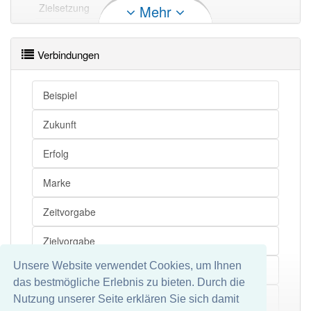
Zielsetzung
Leitfaden
Mehr
Zielsetzung
Leitlinie
Zielsetzung
Zielvorstellung
Verbindungen
Zielsetzung
Vorgabe
Zielsetzung
Führungshilfe
Beispiel
Zielsetzung
Richtlinie
Zukunft
Zielsetzung
Guideline
Erfolg
Zielsetzung
Richtschnur
Zielsetzung
Orientierung
Marke
Zielsetzung
Zielstellung
Zeitvorgabe
Zielsetzung
Kurs
Zielvorgabe
Zielsetzung
Marschrichtung
Zielsetzung
Linie
Unsere Website verwendet Cookies, um Ihnen
Reiseziel
das bestmögliche Erlebnis zu bieten. Durch die
Projekt
Nutzung unserer Seite erklären Sie sich damit
Mehr