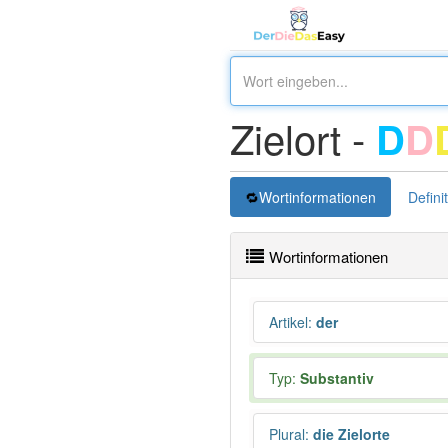
Zielort -
D
D
Wortinformationen
Defini
Wortinformationen
Artikel
:
der
Typ:
Substantiv
Plural
:
die Zielorte