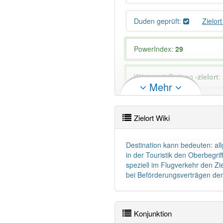
Duden geprüft:
Zielor
PowerIndex:
29
Wörter mit Endung
-zielort
:
Mehr
85% unserer Spielapp-Nutzer
Zielort Wiki
Destination kann bedeuten: al
in der Touristik den Oberbegrif
speziell im Flugverkehr den Zie
bei Beförderungsverträgen den 
Konjunktion