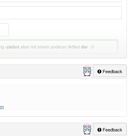
ung
-zielort
aber mit einem anderen Artikel
der
: 0
Feedback
en
Feedback