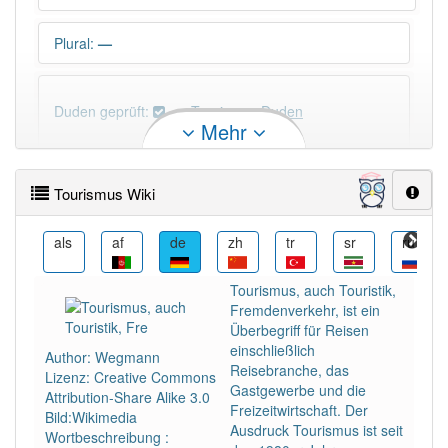
Plural
:
—
Duden geprüft:
Tourismus Duden
Mehr
Tourismus Wiktionary
Tourismus Wiki
PowerIndex:
451
am
als
af
de
zh
tr
sr
ru
Häufigkeit: 6 von 10
Tourismus, auch Touristik,
Fremdenverkehr, ist ein
Wörter mit Endung
-tourismus
: 15
Überbegriff für Reisen
einschließlich
Author: Wegmann
Reisebranche, das
Lizenz: Creative Commons
Wörter mit Endung
-tourismus
aber mit einem
Gastgewerbe und die
Attribution-Share Alike 3.0
anderen Artikel
der
: 0
Freizeit­wirtschaft. Der
Bild:Wikimedia
Ausdruck Tourismus ist seit
Wortbeschreibung :