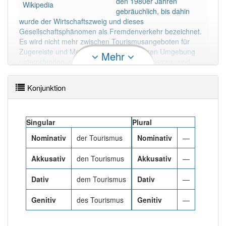
den 1980er Jahren
94% unserer Spielapp-Nutzer haben den Artikel
Wikipedia
gebräuchlich, bis dahin
korrekt erraten.
wurde der Wirtschaftszweig und dieses
Gesellschaftsphänomen als Fremdenverkehr bezeichnet.
Es wird nicht mehr zwischen Tourismusangeboten für
Zugereiste und Menschen aus der näheren Umgebung
Mehr
unterschieden, so dass oft der Begriff Tourismus- und
Freizeitwirtschaft benutzt wird.
Als wirtschaftliche Grundlage des Tourismus gelten im
Konjunktion
Wesentlichen die Kulturgüter und die Natur des
Reiseortes. Die Branche zählt weltweit zu den größten
Wirtschaftszweigen.
Mehr lesen
Singular
Plural
Nominativ
der Tourismus
Nominativ
—
Akkusativ
den Tourismus
Akkusativ
—
Dativ
dem Tourismus
Dativ
—
Genitiv
des Tourismus
Genitiv
—