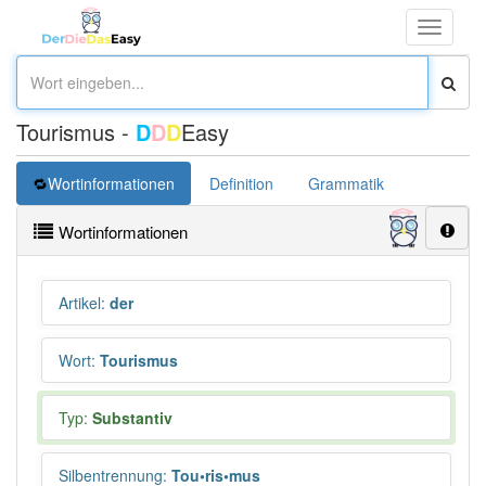
Toggle
navigati
Tourismus -
D
D
D
Easy
Wortinformationen
Definition
Grammatik
Synonym
Wortinformationen
Artikel
:
der
Wort
:
Tourismus
Typ:
Substantiv
Silbentrennung
:
Tou•ris•mus