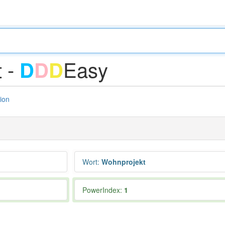
 -
Easy
D
D
D
tion
Wort
:
Wohnprojekt
PowerIndex:
1