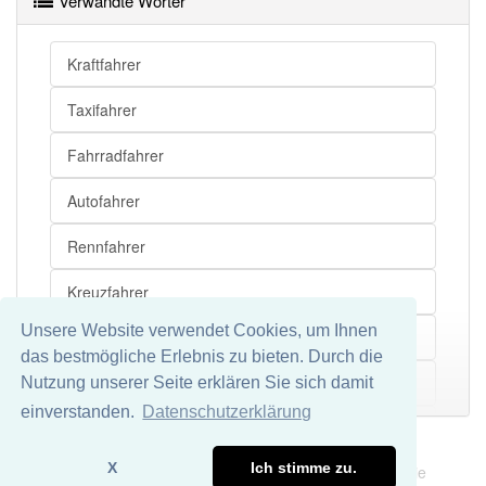
Verwandte Wörter
Eignungstest
Bedienung
Kraftfahrer
Lizenz
Taxifahrer
Bescheinigung
Fahrradfahrer
Verkehrsrecht
Autofahrer
Bremse
Rennfahrer
Studium
Kreuzfahrer
Unsere Website verwendet Cookies, um Ihnen
Weltraumfahrer
das bestmögliche Erlebnis zu bieten. Durch die
Sonntagsfahrer
Nutzung unserer Seite erklären Sie sich damit
Mehr
einverstanden.
Datenschutzerklärung
Falschfahrer
Impressum
Datenschutz
X
Ich stimme zu.
Wir übernehmen keine Garantie und keine Haftung für die
Schwarzfahrer