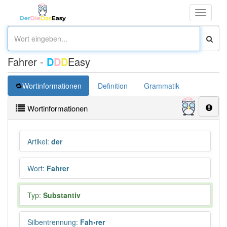
Toggle
navigati
Fahrer -
D
D
D
Easy
Wortinformationen
Definition
Grammatik
Synonym
Wortinformationen
Artikel
:
der
Wort
:
Fahrer
Typ:
Substantiv
Silbentrennung
:
Fah•rer