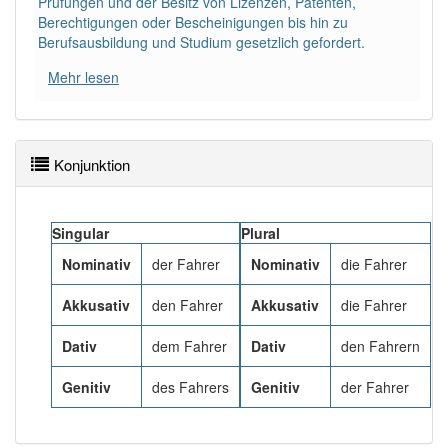
Prüfungen und der Besitz von Lizenzen, Patenten,
Häufigkeit: 6 von 10
Berechtigungen oder Bescheinigungen bis hin zu
Berufsausbildung und Studium gesetzlich gefordert.
Wörter mit Endung
-fahrer
: 90
Mehr lesen
Wörter mit Endung
-fahrer
aber mit einem anderen
Artikel
der
: 0
Konjunktion
98% unserer Spielapp-Nutzer haben den Artikel
korrekt erraten.
Singular
Plural
Nominativ
der Fahrer
Nominativ
die Fahrer
Akkusativ
den Fahrer
Akkusativ
die Fahrer
Dativ
dem Fahrer
Dativ
den Fahrern
Genitiv
des Fahrers
Genitiv
der Fahrer