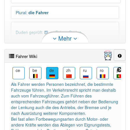
Plural
:
die Fahrer
Duden geprüft:
Fahrer Duden
Mehr
Fahrer Wiktionary
Fahrer Wiki
×
Wörter, die mit "-
rer
" enden, haben fast immer
Artikel:
der
.
cs
ce
be
de
zh
ru
ro
pt
Als Fahrer werden Personen bezeichnet, die bestimmte
DER:
683
Fahrzeuge führen. Im Verkehrsrecht spricht man deshalb
DIE:
0
auch vom Fahrzeugführer. Zum Führen des
DAS:
1
Ausnahmen
entsprechenden Fahrzeuges gehört neben der Bedienung
Beispiele
der Lenkung auch die des Antriebs, der Bremse und je
nach Ausrüstung weiterer Komponenten.
Bei fast allen Fortbewegungsarten durch Motor- oder
PowerIndex:
2 431
andere Kräfte werden das Ablegen von Eignungstests,