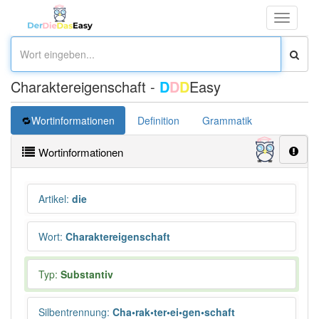
Toggle
navigati
Charaktereigenschaft -
D
D
D
Easy
Wortinformationen
Definition
Grammatik
Synonym
Wortinformationen
Artikel
:
die
Wort
:
Charaktereigenschaft
Typ:
Substantiv
Silbentrennung
:
Cha•rak•ter•ei•gen•schaft