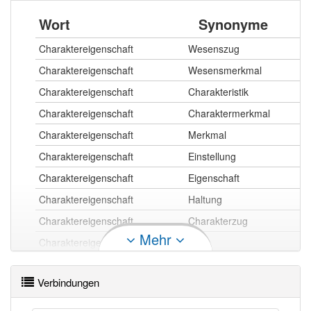
Wort
Synonyme
Charaktereigenschaft
Wesenszug
Charaktereigenschaft
Wesensmerkmal
Charaktereigenschaft
Charakteristik
Charaktereigenschaft
Charaktermerkmal
Charaktereigenschaft
Merkmal
Charaktereigenschaft
Einstellung
Charaktereigenschaft
Eigenschaft
Charaktereigenschaft
Haltung
Charaktereigenschaft
Charakterzug
Mehr
Charaktereigenschaft
Zug
Verbindungen
Charaktereigenschaft openthesaurus