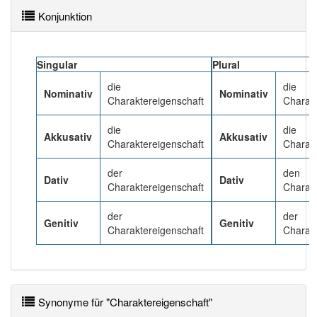
Konjunktion
Häufigkeit: 4 von 10
Singular
Plural
Wörter mit Endung
-charaktereigenschaft
: 1
die
die
Nominativ
Nominativ
Charaktereigenschaft
Charak
Wörter mit Endung
-charaktereigenschaft
aber mit
einem anderen Artikel
die
: 0
die
die
Akkusativ
Akkusativ
Charaktereigenschaft
Charak
81% unserer Spielapp-Nutzer haben den Artikel
korrekt erraten.
der
den
Dativ
Dativ
Charaktereigenschaft
Charak
der
der
Genitiv
Genitiv
Charaktereigenschaft
Charak
Synonyme für "Charaktereigenschaft"