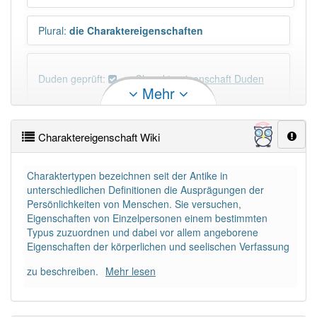
Plural
:
die Charaktereigenschaften
Duden geprüft:
Charaktereigenschaft Duden
Mehr
Charaktereigenschaft Wiktionary
Charaktereigenschaft Wiki
×
Wörter, die mit "-
schaft
" enden, haben fast immer
Artikel:
die
.
Charaktertypen bezeichnen seit der Antike in
unterschiedlichen Definitionen die Ausprägungen der
Persönlichkeiten von Menschen. Sie versuchen,
DER:
13
Ausnahmen
Eigenschaften von Einzelpersonen einem bestimmten
Beispiele
Typus zuzuordnen und dabei vor allem angeborene
DIE:
879
Eigenschaften der körperlichen und seelischen Verfassung
DAS:
1
Ausnahmen
Beispiele
zu beschreiben.
Mehr lesen
PowerIndex:
11