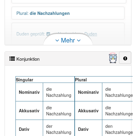
Plural
:
die Nachzahlungen
Duden geprüft:
Nachzahlung Duden
Mehr
Nachzahlung Wiktionary
Konjunktion
×
Wörter, die mit "-
ung
" enden, haben fast immer
Artikel:
die
.
Singular
Plural
die
die
Nominativ
Nominativ
DER:
127
Ausnahmen
Beispiele
Nachzahlung
Nachzahlungen
DIE:
11 043
die
die
Akkusativ
Akkusativ
Nachzahlung
Nachzahlungen
DAS:
2
Ausnahmen
Beispiele
der
den
Dativ
Dativ
Nachzahlung
Nachzahlungen
PowerIndex:
7