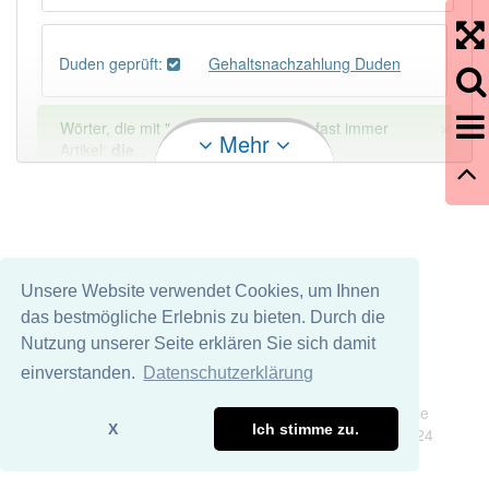
Duden geprüft:
Gehaltsnachzahlung Duden
×
Wörter, die mit "-
ung
" enden, haben fast immer
Mehr
Artikel:
die
.
DER:
127
Ausnahmen
Beispiele
DIE:
11 043
Unsere Website verwendet Cookies, um Ihnen
DAS:
2
Ausnahmen
Beispiele
das bestmögliche Erlebnis zu bieten. Durch die
Nutzung unserer Seite erklären Sie sich damit
PowerIndex:
4
einverstanden.
Datenschutzerklärung
Impressum
Datenschutz
Wir übernehmen keine Garantie und keine Haftung für die
Häufigkeit: 2 von 10
X
Ich stimme zu.
Richtigkeit und Vollständigkeit dieser Seite. DDDEasy 2024
Wörter mit Endung
-gehaltsnachzahlung
: 1