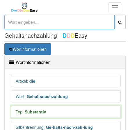
Toggle
navigati
Gehaltsnachzahlung -
D
D
D
Easy
Wortinformationen
Wortinformationen
Artikel
:
die
Wort
:
Gehaltsnachzahlung
Typ:
Substantiv
Silbentrennung
:
Ge•halts•nach•zah•lung