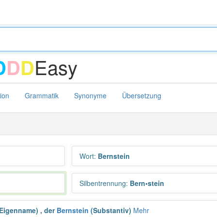
Easy
D
D
D
tion
Grammatik
Synonyme
Übersetzung
Wort
:
Bernstein
Silbentrennung
:
Bern•stein
Eigenname)
,
der
Bernstein
(Substantiv)
Mehr