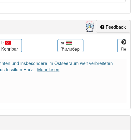
Feedback
tr
sr
ru
Kehribar
Ћилибар
Янтарь
nnten und insbesondere im Ostseeraum weit verbreiteten
us fossilem Harz.
Mehr lesen