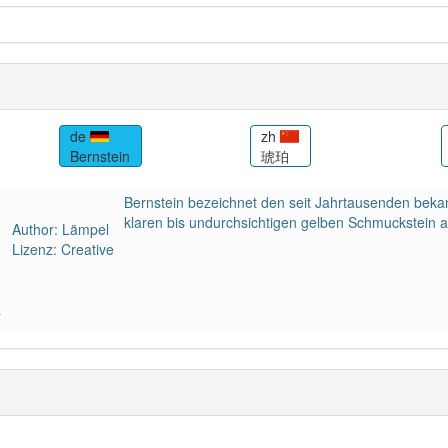
de
zh
Bernstein
琥珀
Bernstein bezeichnet den seit Jahrtausenden beka
klaren bis undurchsichtigen gelben Schmuckstein a
Author: Lämpel
Lizenz: Creative
a