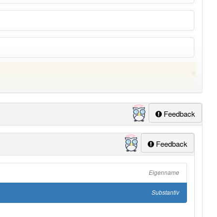
×
Feedback
Feedback
Eigenname
ung
-bernstein
aber mit einem anderen Artikel
der
: 0
Substantiv