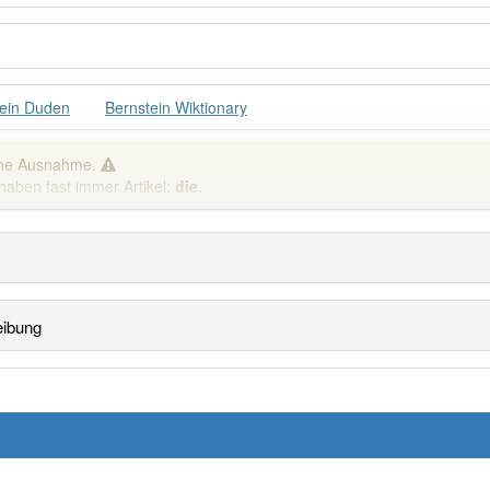
tein Duden
Bernstein Wiktionary
eine Ausnahme.
haben fast immer Artikel:
die
.
spiele
spiele
eibung
Häufigkeit: 4 von 10
in
: 1
Wörter mit End
 haben den Artikel korrekt erraten.